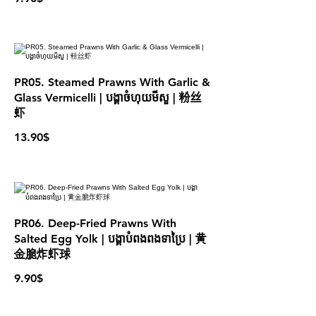
PR05. Steamed Prawns With Garlic &
Glass Vermicelli | បង្គាចំហុយមីសួ | 粉丝
虾
13.90$
PR06. Deep-Fried Prawns With
Salted Egg Yolk | បង្គាបំពងពងទាប្រៃ | 黄
金脆炸虾球
9.90$