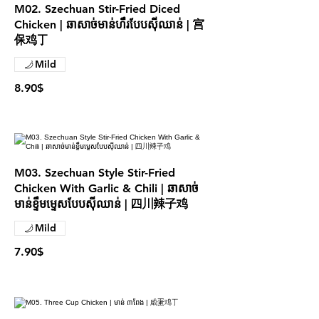
M02. Szechuan Stir-Fried Diced
Chicken | ឆាសាច់មាន់ហឹរបែបស៊ីឈាន់ | 宫
保鸡丁
Mild
8.90$
M03. Szechuan Style Stir-Fried
Chicken With Garlic & Chili | ឆាសាច់
មាន់ខ្ទឹមម្ទេសបែបស៊ីឈាន់ | 四川辣子鸡
Mild
7.90$