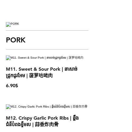
PORK
M11. Sweet & Sour Pork | ឆាសាច់
ជ្រូកជូរអែម​ | 菠萝咕咾肉
6.90$
M12. Crispy Garlic Pork Ribs | ឆ្អឹង
ជំនីបំពងខ្ទឹមស | 蒜香炸肉骨