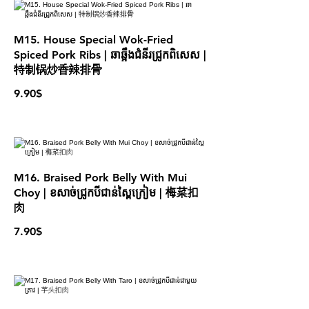
M15. House Special Wok-Fried
Spiced Pork Ribs | ឆាឆ្អឹងជំនីរជ្រូកពិសេស |
特制锅炒香辣排骨
9.90$
M16. Braised Pork Belly With Mui
Choy | ខសាច់ជ្រូកបីជាន់ស្ពៃក្រៀម | 梅菜扣
肉
7.90$