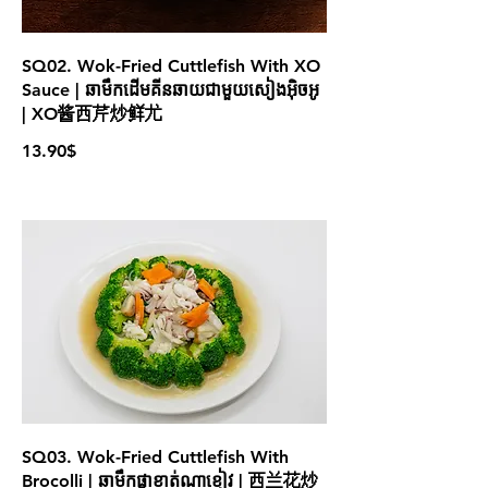
SQ02. Wok-Fried Cuttlefish With XO
Sauce | ឆាមឹកដើមគីនឆាយជាមួយសៀងអ៊ិចអូ
| XO酱西芹炒鲜尤
13.90$
SQ03. Wok-Fried Cuttlefish With
Brocolli | ឆាមឹកផ្កាខាត់ណាខៀវ | 西兰花炒