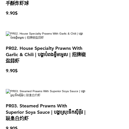
手酥炸虾球
9.90$
PR02. House Specialty Prawns With
Garlic & Chili | បង្គាបំពងខ្ទឹមម្ទេស | 招牌椒
盐蒜虾
9.90$
PR03. Steamed Prawns With
Superior Soya Sauce | បង្គាស្រុះទឹកស៊ីអ៊ីវ |
䜴皇白灼虾
9.90$