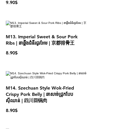
9.90$
M13. Imperial Sweet & Sour Pork
Ribs | ឆាឆ្អឹងជំនីរជូរអែម | 京都排骨王
8.90$
M14. Szechuan Style Wok-Fried
Crispy Pork Belly | ឆាសាច់ជ្រូកបែប
ស៊ីឈាន់ | 四川回锅肉
8.90$