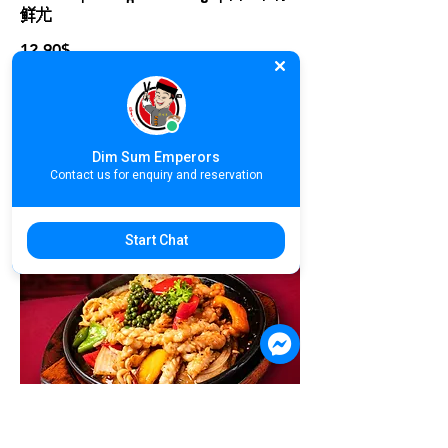
鲜尤
12.90$
Dim Sum Emperors
Contact us for enquiry and reservation
Start Chat