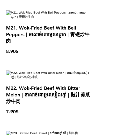
M21. Wok-Fried Beef With Bell
Peppers | ឆាសាច់គោម្ទេសប្លោក | 青椒炒牛
肉
8.90$
M22. Wok-Fried Beef With Bitter
Melon | ឆាសាច់គោម្រះសៀងខ្មៅ | 䜴汁凉瓜
炒牛肉
7.90$