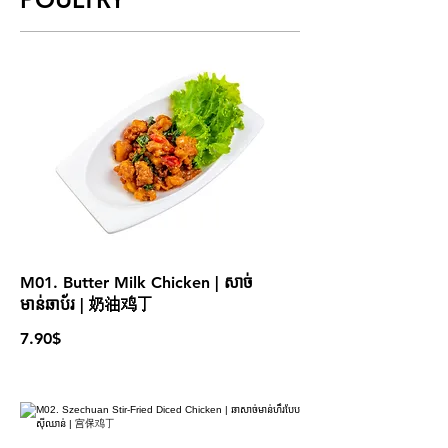
M01. Butter Milk Chicken | សាច់
មាន់ឆាប័រ | 奶油鸡丁
7.90$