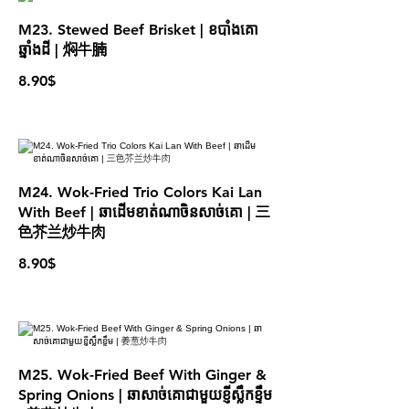
M23. Stewed Beef Brisket | ខបាំងគោ
ឆ្នាំងដី​ | 焖牛腩
8.90$
M24. Wok-Fried Trio Colors Kai Lan
With Beef | ឆាដើមខាត់ណាចិនសាច់គោ | 三
色芥兰炒牛肉
8.90$
M25. Wok-Fried Beef With Ginger &
Spring Onions | ឆាសាច់គោជាមួយខ្ញីស្លឹកខ្ទឹម