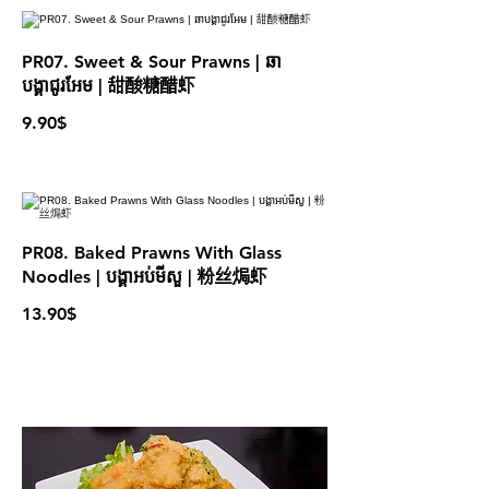
PR07. Sweet & Sour Prawns | ឆា
បង្គាជូរអែម​ | 甜酸糖醋虾
9.90$
PR08. Baked Prawns With Glass
Noodles | បង្គាអប់មីសួ | 粉丝焗虾
13.90$