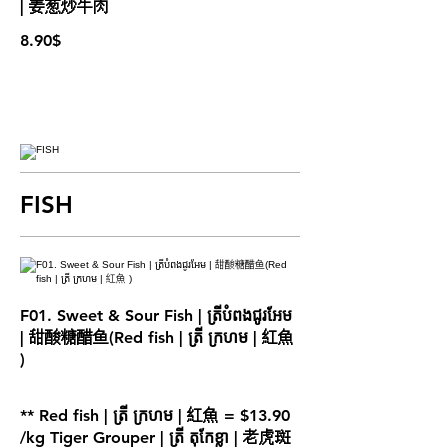
| 姜葱炒牛肉
8.90$
FISH
F01. Sweet & Sour Fish | ត្រីបំពងជូរអែម
| 甜酸糖醋鱼(Red fish | ត្រី ក្រហម | 紅魚
)
** Red fish | ត្រី ក្រហម | 紅魚 = $13.90
/kg Tiger Grouper | ត្រី តុកែខ្លា | 老虎斑