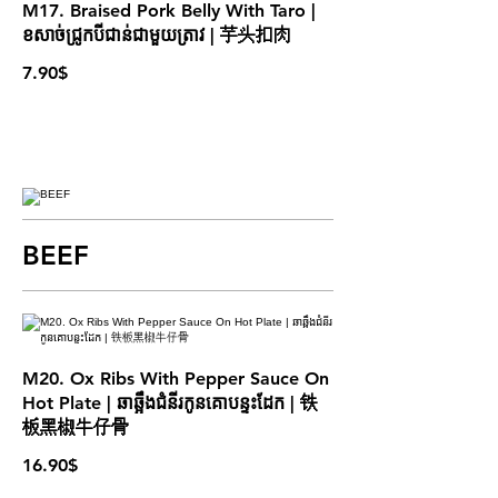
M17. Braised Pork Belly With Taro |
ខសាច់ជ្រូកបីជាន់ជាមួយត្រាវ | 芋头扣肉
7.90$
BEEF
M20. Ox Ribs With Pepper Sauce On
Hot Plate | ឆាឆ្អឹងជំនីរកូនគោបន្ទះដែក​ | 铁
板黑椒牛仔骨
16.90$