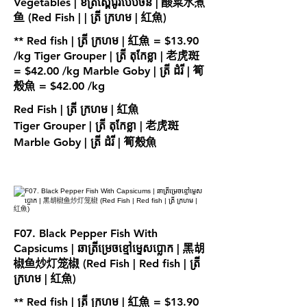
Vegetables | ខត្រីស្ពៃជូរបែបចិន | 酸菜水煮
鱼 (Red Fish | | ត្រី ក្រហម | 紅魚)
** Red fish | ត្រី ក្រហម | 紅魚 = $13.90
/kg Tiger Grouper | ត្រី តុកែខ្លា | 老虎斑
= $42.00 /kg Marble Goby | ត្រី ដំរី | 筍
Red Fish | ត្រី ក្រហម | 紅魚
Tiger Grouper | ត្រី តុកែខ្លា | 老虎斑
Marble Goby | ត្រី ដំរី | 筍殼魚
F07. Black Pepper Fish With
Capsicums | ឆាត្រីម្រេចខ្មៅម្ទេសប្លោក | 黑胡
椒鱼炒灯笼椒 (Red Fish | Red fish | ត្រី
ក្រហម | 紅魚)
** Red fish | ត្រី ក្រហម | 紅魚 = $13.90