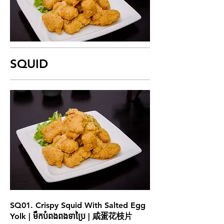
SQUID
SQ01. Crispy Squid With Salted Egg
Yolk | មឹកបំពងពងទាប្រៃ | 咸蛋花枝片