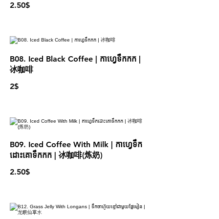
2.50$
B08. Iced Black Coffee | កាហ្វេទឹកកក |
冰咖啡
2$
B09. Iced Coffee With Milk | កាហ្វេទឹក
ដោះគោទឹកកក​ | 冰咖啡(炼奶)
2.50$