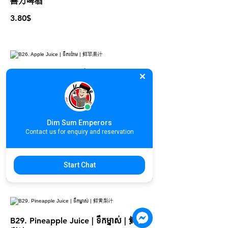
喜力啤酒
3.80$
B26. Apple Juice | ទឹកប៉ោម | 鲜苹果汁
3.50$
Dim Sum Emperors
Contact us for enquiry and reservation
B27. Orange Juice | ទឹកក្រូច | 鲜橙汁
3.50$
Start Chat
B29. Pineapple Juice | ទឹកម្នាស់ | 鲜黄