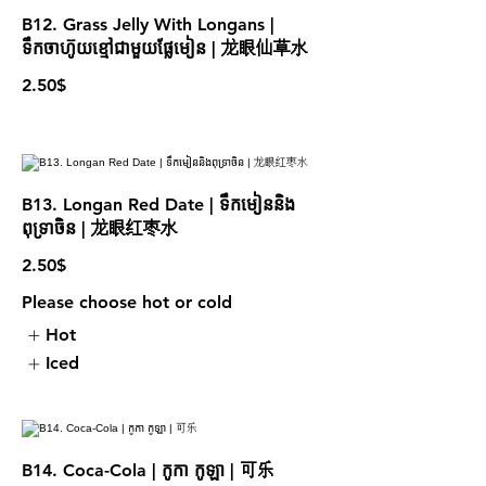
B12. Grass Jelly With Longans |
ទឹកចាហ៊ូយខ្មៅជាមួយផ្លែមៀន | 龙眼仙草水
2.50$
B13. Longan Red Date | ទឹកមៀននិង
ពុទ្រាចិន | 龙眼红枣水
2.50$
Please choose hot or cold
Hot
Iced
B14. Coca-Cola | កូកា កូឡា | 可乐