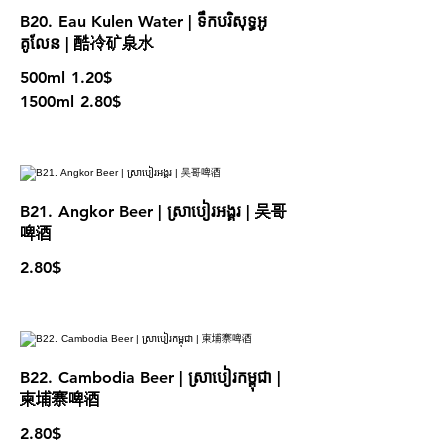
B20. Eau Kulen Water | ទឹកបរិសុទ្ធអូ
គូលែន | 酷冷矿泉水
500ml
1.20$
1500ml
2.80$
B21. Angkor Beer | ស្រាបៀរអង្គរ | 吴哥
啤酒
2.80$
B22. Cambodia Beer | ស្រាបៀរកម្ពុជា |
柬埔寨啤酒
2.80$