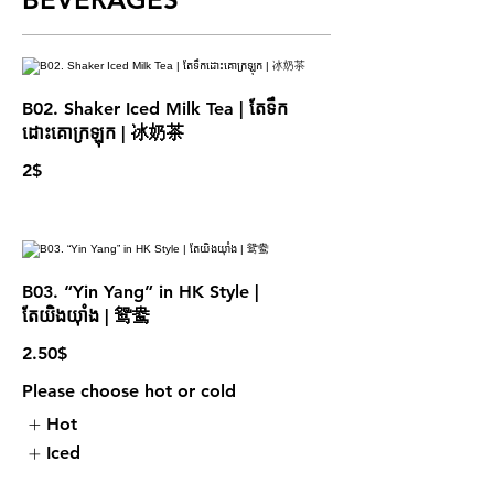
B02. Shaker Iced Milk Tea | តែទឹក
ដោះគោក្រឡុក | 冰奶茶
2$
B03. “Yin Yang” in HK Style |
តែយិងយុាំង | 鸳鸯
2.50$
Please choose hot or cold
Hot
Iced