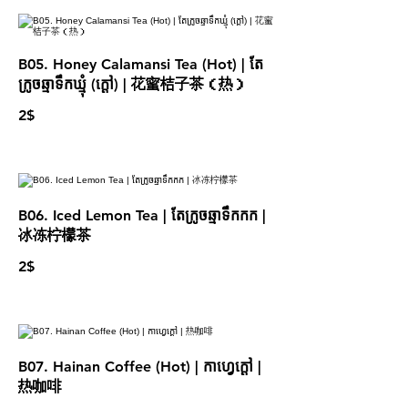
B05. Honey Calamansi Tea (Hot) | តែ
ក្រូចឆ្មាទឹកឃ្មុំ (ក្ដៅ) | 花蜜桔子茶（热）
2$
B06. Iced Lemon Tea | តែក្រូចឆ្មាទឹកកក |
冰冻柠檬茶
2$
B07. Hainan Coffee (Hot) | កាហ្វេក្ដៅ |
热咖啡