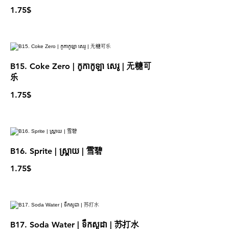
1.75$
B15. Coke Zero | កូកាកូឡា សេរូ | 无糖可
乐
1.75$
B16. Sprite | ស្ព្រាយ | 雪碧
1.75$
B17. Soda Water | ទឹកសូដា | 苏打水