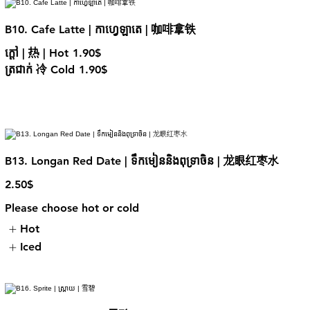
B10. Cafe Latte | កាហ្វេឡាតេ | 咖啡拿铁
ក្តៅ | 热 | Hot
1.90$
ត្រជាក់ 冷 Cold
1.90$
B13. Longan Red Date | ទឹកមៀននិងពុទ្រាចិន | 龙眼红枣水
2.50$
Please choose hot or cold
Hot
Iced