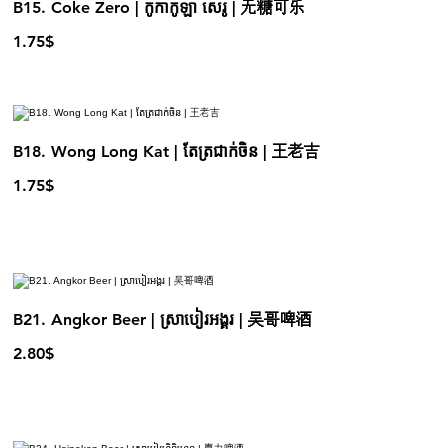
B15. Coke Zero | កូកាកូឡា សេរូ | 无糖可乐
1.75$
B18. Wong Long Kat | តែត្រជាក់ចិន | 王老吉
1.75$
B21. Angkor Beer | ស្រាបៀរអង្គរ | 吴哥啤酒
2.80$