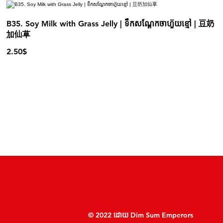
B35. Soy Milk with Grass Jelly | ទឹកសណ្ដែកចាហ៊ួយខ្មៅ | 豆奶
加仙草
2.50$
© 2022 ដោយ Dim Sum Emperors