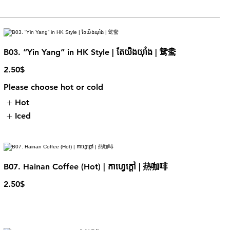
B03. “Yin Yang” in HK Style | តែយិងយុាំង | 鸳鸯
2.50$
Please choose hot or cold
Hot
Iced
B07. Hainan Coffee (Hot) | កាហ្វេក្ដៅ | 热咖啡
2.50$