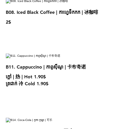
B08. Iced Black Coffee | កាហ្វេទឹកកក | 冰咖啡
2$
B11. Cappuccino | កាពូស៊ីណូ | 卡布奇诺
ក្តៅ | 热 | Hot
1.90$
ត្រជាក់ 冷 Cold
1.90$