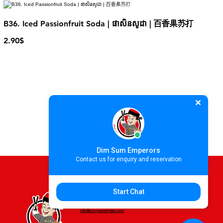
B36. Iced Passionfruit Soda | ផាសិនសូដា | 百香果苏打
2.90$
Dim Sum Emperors
Contact us for enquiry and reservation
Start Chat
For more information please contact
info@wongandmeas.com