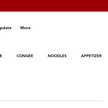
Update
More
CE
CONGEE
NOODLES
APPETIZER