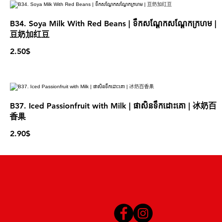
B34. Soya Milk With Red Beans | ទឹកសណ្ដែកសណ្ដែកក្រហម |
豆奶加红豆
2.50$
B37. Iced Passionfruit with Milk | ផាសិនទឹកដោះគោ | 冰奶百
香果
2.90$