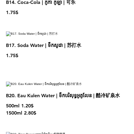
B14. Coca-Cola | កូកា កូឡា | 可乐
1.75$
B17. Soda Water | ទឹកសូដា | 苏打水
1.75$
B20. Eau Kulen Water | ទឹកបរិសុទ្ធអូគូលែន | 酷冷矿泉水
500ml
1.20$
1500ml
2.80$