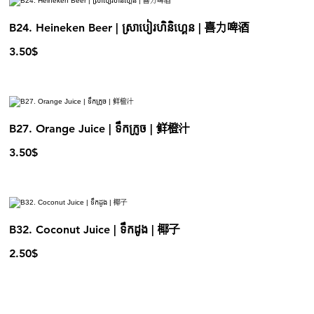
B24. Heineken Beer | ស្រាបៀរហិនិហ្គេន | 喜力啤酒
3.50$
B27. Orange Juice | ទឹកក្រូច | 鲜橙汁
3.50$
B32. Coconut Juice | ទឹកដូង | 椰子
2.50$