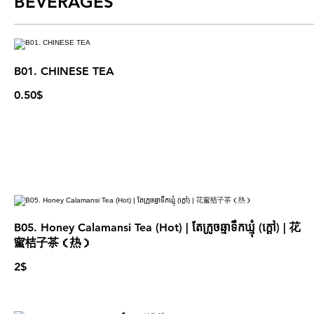
BEVERAGES
B01. CHINESE TEA
0.50$
B05. Honey Calamansi Tea (Hot) | តែក្រូចឆ្មាទឹកឃ្មុំ (ក្ដៅ) | 花
蜜桔子茶（热）
2$