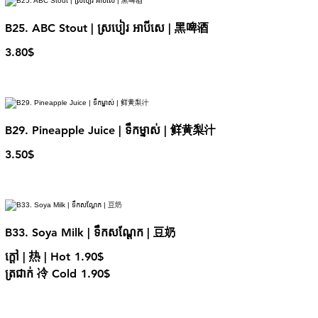
B25. ABC Stout | ស្របៀរ អាបីសេ | 黑啤酒
3.80$
B29. Pineapple Juice | ទឹកម្នាស់ | 鲜黄梨汁
3.50$
B33. Soya Milk | ទឹកសណ្តែក​​ | 豆奶
ក្តៅ | 热 | Hot
1.90$
ត្រជាក់ 冷 Cold
1.90$