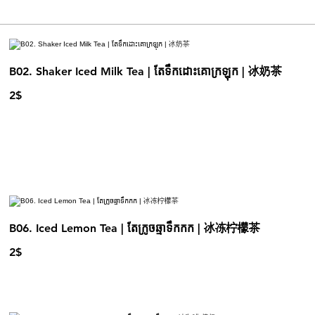
B02. Shaker Iced Milk Tea | តែទឹកដោះគោក្រឡុក | 冰奶茶
2$
B06. Iced Lemon Tea | តែក្រូចឆ្មាទឹកកក | 冰冻柠檬茶
2$