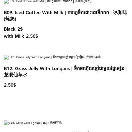
B09. Iced Coffee With Milk | កាហ្វេទឹកដោះគោទឹកកក​ | 冰咖啡
(炼奶)
Black
2$
with Milk
2.50$
B12. Grass Jelly With Longans | ទឹកចាហ៊ូយខ្មៅជាមួយផ្លែមៀន |
龙眼仙草水
2.50$