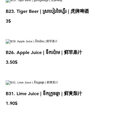
B23. Tiger Beer | ស្រាបៀរថៃហ្គឺរ | 虎牌啤酒
3$
B26. Apple Juice | ទឹកប៉ោម | 鲜苹果汁
3.50$
B31. Lime Juice | ទឹកក្រូចឆ្មា | 鲜黄梨汁
1.90$