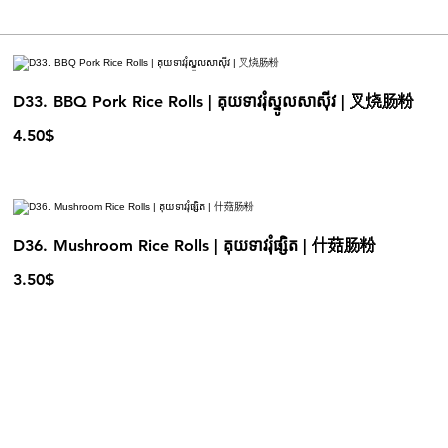
D33. BBQ Pork Rice Rolls | គុយទាវរុំស្នូលសាស៊ីវ | 叉烧肠粉
4.50$
D36. Mushroom Rice Rolls | គុយទាវរុំផ្សិត | 什菇肠粉
3.50$