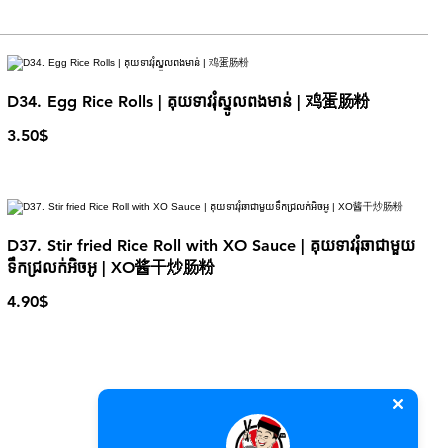
D34. Egg Rice Rolls | គុយទាវរុំស្នូលពងមាន់ | 鸡蛋肠粉
3.50$
D37. Stir fried Rice Roll with XO Sauce | គុយទាវរុំឆាជាមួយ
ទឹកជ្រលក់អិចអូ | XO酱干炒肠粉
4.90$