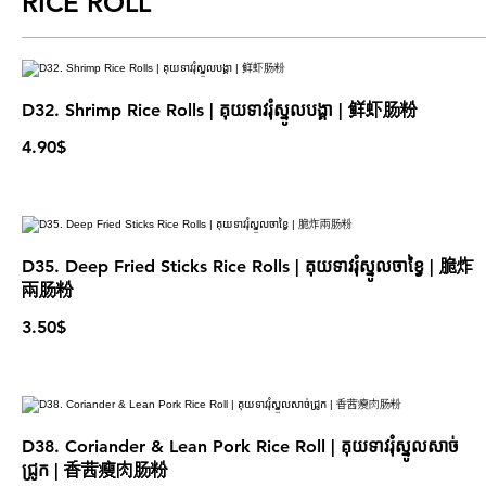
RICE ROLL
D32. Shrimp Rice Rolls | គុយទាវរុំស្នូលបង្គា | 鲜虾肠粉
4.90$
D35. Deep Fried Sticks Rice Rolls | គុយទាវរុំស្នូលចាខ្វៃ | 脆炸
兩肠粉
3.50$
D38. Coriander & Lean Pork Rice Roll | គុយទាវរុំស្នូលសាច់
ជ្រូក | 香茜瘦肉肠粉