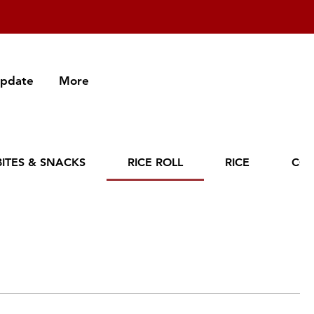
Update
More
BITES & SNACKS
RICE ROLL
RICE
CO