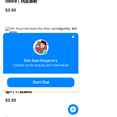
ពងមាន់ | 鸡蛋肠粉
$3.50
D35. Deep Fried Sticks Rice Rolls |
គុយទាវរុំស្នូលចាខ្វៃ | 脆炸兩肠粉
$3.50
Dim Sum Emperors
Contact us for enquiry and reservation
Start Chat
D36. Mushroom Rice Rolls | គុយទាវរុំ
ផ្សិត | 什菇肠粉
$3.50