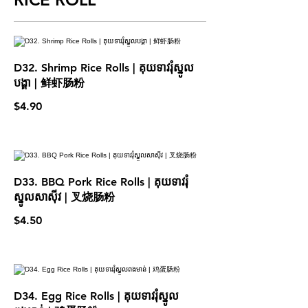
D32. Shrimp Rice Rolls | គុយទាវរុំស្នូល
បង្គា | 鲜虾肠粉
$4.90
D33. BBQ Pork Rice Rolls | គុយទាវរុំ
ស្នូលសាស៊ីវ | 叉烧肠粉
$4.50
D34. Egg Rice Rolls | គុយទាវរុំស្នូល