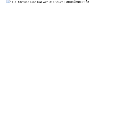
D37. Stir fried Rice Roll with XO
Sauce | គុយទាវរុំឆាជាមួយទឹកជ្រលក់អិចអូ |
XO酱干炒肠粉
$4.90
D38. Coriander & Lean Pork Rice Roll
| គុយទាវរុំស្នូលសាច់ជ្រូក | 香茜瘦肉肠粉
$4.50
For more information please contact
marketing@wongandmeas.com