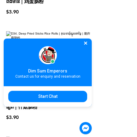
ពងមាន់ | 鸡蛋肠粉
$3.90
D34. Deep Fried Sticks Rice Rolls |
គុយទាវរុំស្នូលចាខ្វៃ | 脆炸兩肠粉
$3.90
Dim Sum Emperors
Contact us for enquiry and reservation
Start Chat
D35. Mushroom Rice Rolls | គុយទាវរុំ
ផ្សិត | 什菇肠粉
$3.90