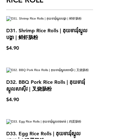
D31. Shrimp Rice Rolls | គុយទាវរុំស្នូល
បង្គា | 鲜虾肠粉
$4.90
D32. BBQ Pork Rice Rolls | គុយទាវរុំ
ស្នូលសាស៊ីវ | 叉烧肠粉
$4.90
D33. Egg Rice Rolls | គុយទាវរុំស្នូល