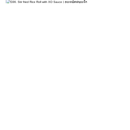
D36. Stir fried Rice Roll with XO
Sauce | គុយទាវរុំឆាជាមួយទឹកជ្រលក់អិចអូ |
XO酱干炒肠粉
$4.90
D37. Coriander & Lean Pork Rice Roll
| គុយទាវរុំស្នូលសាច់ជ្រូក | 香茜瘦肉肠粉
$4.90
For more information please contact
marketing@wongandmeas.com