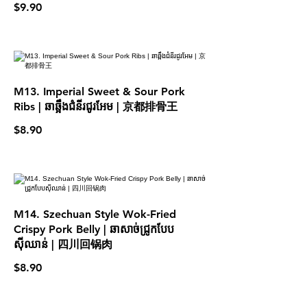
$9.90
M13. Imperial Sweet & Sour Pork
Ribs | ឆាឆ្អឹងជំនីរជូរអែម | 京都排骨王
$8.90
M14. Szechuan Style Wok-Fried
Crispy Pork Belly | ឆាសាច់ជ្រូកបែប
ស៊ីឈាន់ | 四川回锅肉
$8.90