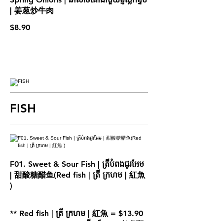
| 姜葱炒牛肉
$8.90
FISH
F01. Sweet & Sour Fish | ត្រីបំពងជូរអែម
| 甜酸糖醋鱼(Red fish | ត្រី ក្រហម | 紅魚
)
** Red fish | ត្រី ក្រហម | 紅魚 = $13.90