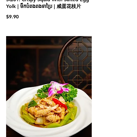
Yolk | មឹកបំពងពងទាប្រៃ | 咸蛋花枝片
$9.90