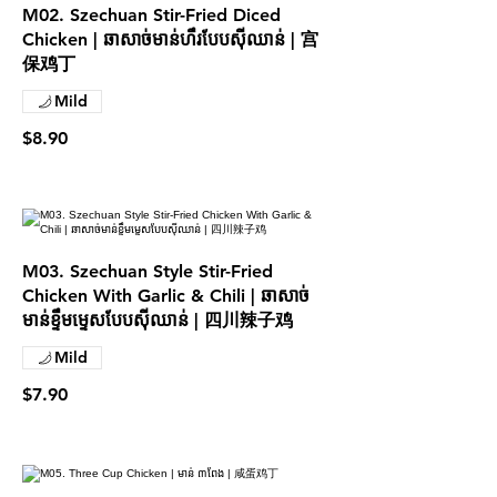
M02. Szechuan Stir-Fried Diced
Chicken | ឆាសាច់មាន់ហឹរបែបស៊ីឈាន់ | 宫
保鸡丁
Mild
$8.90
M03. Szechuan Style Stir-Fried
Chicken With Garlic & Chili | ឆាសាច់
មាន់ខ្ទឹមម្ទេសបែបស៊ីឈាន់ | 四川辣子鸡
Mild
$7.90