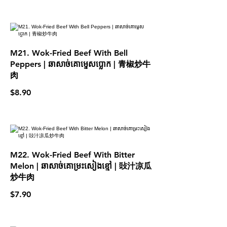
M21. Wok-Fried Beef With Bell
Peppers | ឆាសាច់គោម្ទេសប្លោក | 青椒炒牛
肉
$8.90
M22. Wok-Fried Beef With Bitter
Melon | ឆាសាច់គោម្រះសៀងខ្មៅ | 䜴汁凉瓜
炒牛肉
$7.90