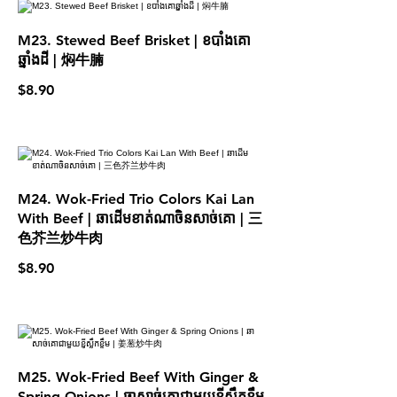
M23. Stewed Beef Brisket | ខបាំងគោ
ឆ្នាំងដី​ | 焖牛腩
$8.90
M24. Wok-Fried Trio Colors Kai Lan
With Beef | ឆាដើមខាត់ណាចិនសាច់គោ | 三
色芥兰炒牛肉
$8.90
M25. Wok-Fried Beef With Ginger &
Spring Onions | ឆាសាច់គោជាមួយខ្ញីស្លឹកខ្ទឹម