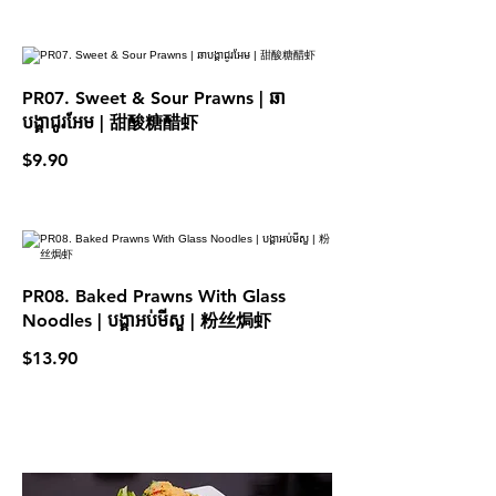
PR07. Sweet & Sour Prawns | ឆា
បង្គាជូរអែម​ | 甜酸糖醋虾
$9.90
PR08. Baked Prawns With Glass
Noodles | បង្គាអប់មីសួ | 粉丝焗虾
$13.90