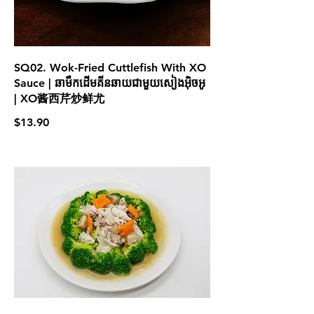
SQ02. Wok-Fried Cuttlefish With XO
Sauce | ឆាមឹកដើមគីនឆាយជាមួយសៀងអ៊ិចអូ
| XO酱西芹炒鲜尤
$13.90