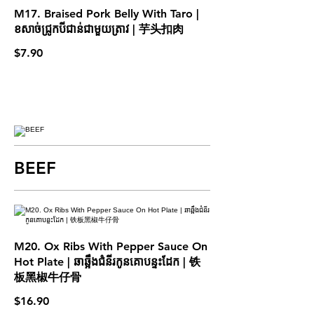
M17. Braised Pork Belly With Taro |
ខសាច់ជ្រូកបីជាន់ជាមួយត្រាវ | 芋头扣肉
$7.90
BEEF
M20. Ox Ribs With Pepper Sauce On
Hot Plate | ឆាឆ្អឹងជំនីរកូនគោបន្ទះដែក​ | 铁
板黑椒牛仔骨
$16.90