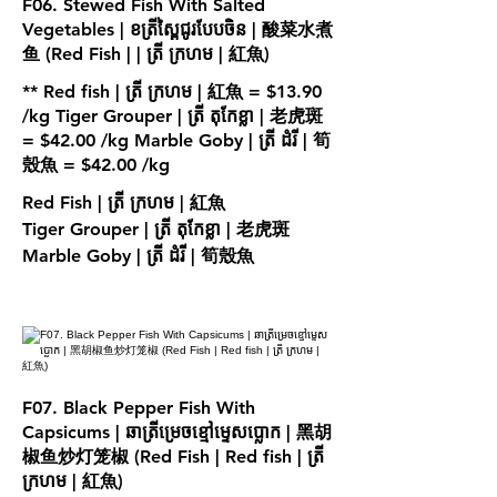
F06. Stewed Fish With Salted
Vegetables | ខត្រីស្ពៃជូរបែបចិន | 酸菜水煮
鱼 (Red Fish | | ត្រី ក្រហម | 紅魚)
** Red fish | ត្រី ក្រហម | 紅魚 = $13.90
/kg Tiger Grouper | ត្រី តុកែខ្លា | 老虎斑
= $42.00 /kg Marble Goby | ត្រី ដំរី | 筍
Red Fish | ត្រី ក្រហម | 紅魚
Tiger Grouper | ត្រី តុកែខ្លា | 老虎斑
Marble Goby | ត្រី ដំរី | 筍殼魚
F07. Black Pepper Fish With
Capsicums | ឆាត្រីម្រេចខ្មៅម្ទេសប្លោក | 黑胡
椒鱼炒灯笼椒 (Red Fish | Red fish | ត្រី
ក្រហម | 紅魚)