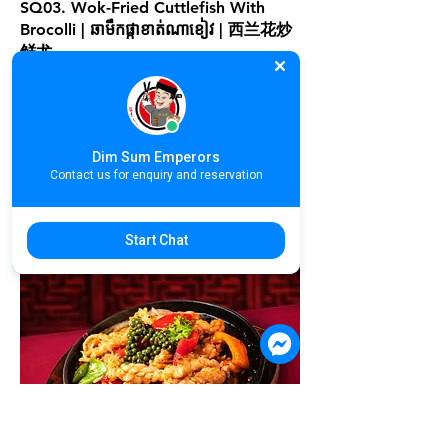
SQ03. Wok-Fried Cuttlefish With
Brocolli | ឆាមឹកផ្កាខាត់ណាខៀវ | 西兰花炒
鲜尤
$12.90
Dim Sum Emperors
Contact us for enquiry and reservation
Start Chat