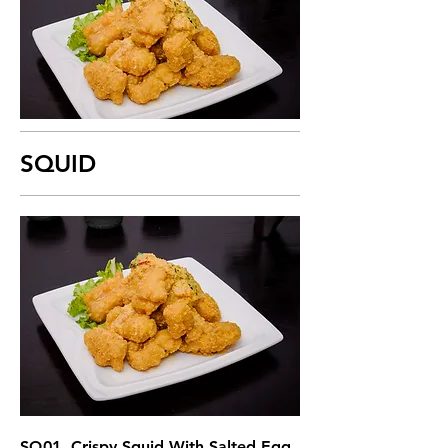
SQUID
SQ01. Crispy Squid With Salted Egg