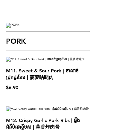
PORK
M11. Sweet & Sour Pork | ឆាសាច់
ជ្រូកជូរអែម​ | 菠萝咕咾肉
$6.90
M12. Crispy Garlic Pork Ribs | ឆ្អឹង
ជំនីបំពងខ្ទឹមស | 蒜香炸肉骨