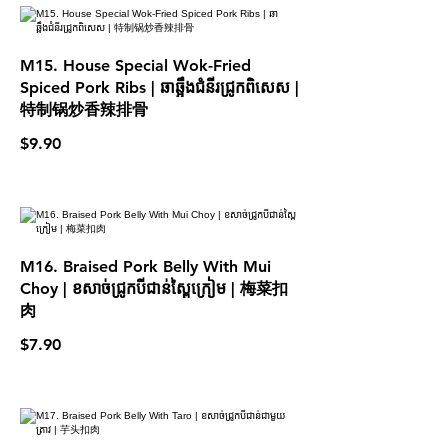
M15. House Special Wok-Fried
Spiced Pork Ribs | ឆាឆ្អឹងជំនីរជ្រូកពិសេស |
特制锅炒香辣排骨
$9.90
M16. Braised Pork Belly With Mui
Choy | ខសាច់ជ្រូកបីជាន់ស្ពៃក្រៀម | 梅菜扣
肉
$7.90