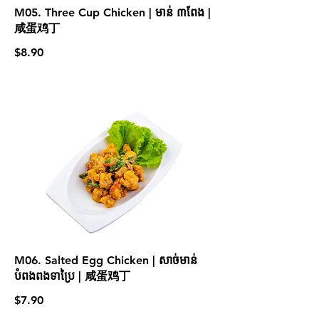
M05. Three Cup Chicken | មាន់ ៣ពែង |
咸蛋鸡丁
$8.90
M06. Salted Egg Chicken | សាច់មាន់
បំពងពងទាប្រៃ | 咸蛋鸡丁
$7.90