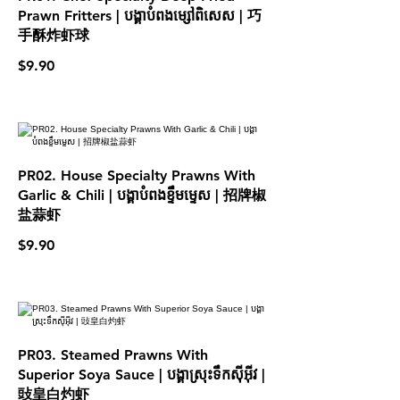
Prawn Fritters | បង្គាបំពងម្សៅពិសេស | 巧
手酥炸虾球
$9.90
PR02. House Specialty Prawns With
Garlic & Chili | បង្គាបំពងខ្ទឹមម្ទេស | 招牌椒
盐蒜虾
$9.90
PR03. Steamed Prawns With
Superior Soya Sauce | បង្គាស្រុះទឹកស៊ីអ៊ីវ |
䜴皇白灼虾