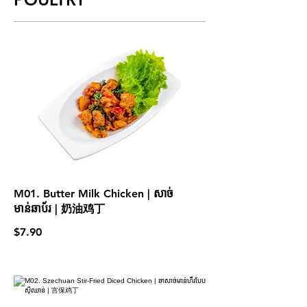
M01. Butter Milk Chicken | សាច់
មាន់ឆាប័រ | 奶油鸡丁
$7.90