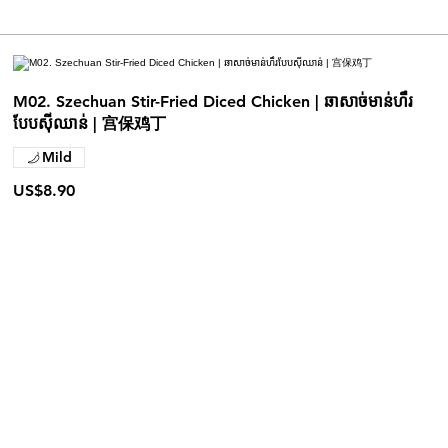
M02. Szechuan Stir-Fried Diced Chicken | ឆាសាច់មាន់ហឹរ
បែបស៊ីឈាន់ | 宫保鸡丁
Mild
US$8.90