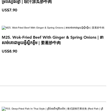
ម្រះសៀងខ្មៅ | 䜴汁凉瓜炒牛肉
US$7.90
M25. Wok-Fried Beef With Ginger & Spring Onions | ឆា
សាច់គោជាមួយខ្ញីស្លឹកខ្ទឹម | 姜葱炒牛肉
US$8.90