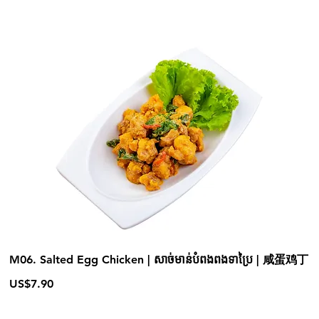
M06. Salted Egg Chicken | សាច់មាន់បំពងពងទាប្រៃ | 咸蛋鸡丁
US$7.90