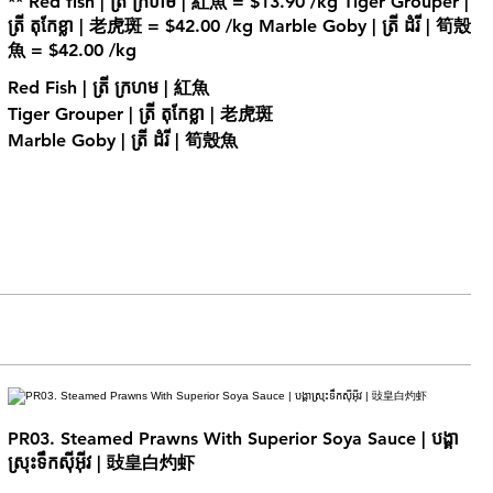
** Red fish | ត្រី ក្រហម | 紅魚 = $13.90 /kg Tiger Grouper |
ត្រី តុកែខ្លា | 老虎斑 = $42.00 /kg Marble Goby | ត្រី ដំរី | 筍殼
Red Fish | ត្រី ក្រហម | 紅魚
Tiger Grouper | ត្រី តុកែខ្លា | 老虎斑
Marble Goby | ត្រី ដំរី | 筍殼魚
PR03. Steamed Prawns With Superior Soya Sauce | បង្គា
ស្រុះទឹកស៊ីអ៊ីវ | 䜴皇白灼虾