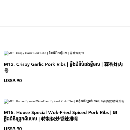
M12. Crispy Garlic Pork Ribs | ឆ្អឹងជំនីបំពងខ្ទឹមស | 蒜香炸肉
骨
US$9.90
M15. House Special Wok-Fried Spiced Pork Ribs | ឆា
ឆ្អឹងជំនីរជ្រូកពិសេស | 特制锅炒香辣排骨
US$9.90