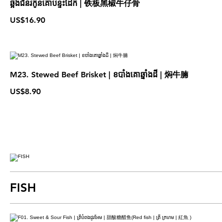
ឆ្អឹងជំនីរកូនគោបន្ទះដែក​ | 铁板黑椒牛仔骨
US$16.90
M23. Stewed Beef Brisket | ខបាំងគោឆ្នាំងដី​ | 焖牛腩
US$8.90
FISH