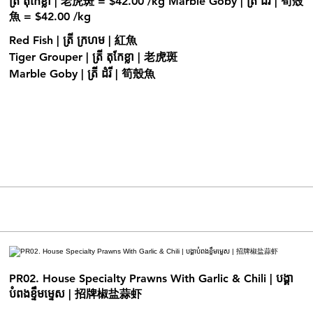
ត្រី តុកែខ្លា | 老虎斑 = $42.00 /kg Marble Goby | ត្រី ដំរី | 筍殼
Red Fish | ត្រី ក្រហម | 紅魚
Tiger Grouper | ត្រី តុកែខ្លា | 老虎斑
Marble Goby | ត្រី ដំរី | 筍殼魚
PR02. House Specialty Prawns With Garlic & Chili | បង្គា
បំពងខ្ទឹមម្ទេស | 招牌椒盐蒜虾