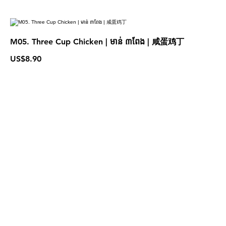
M05. Three Cup Chicken | មាន់ ៣ពែង | 咸蛋鸡丁
US$8.90