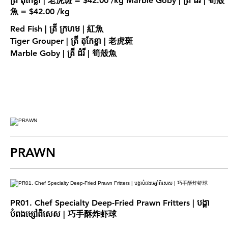
ត្រី តុកែខ្លា | 老虎斑 = $42.00 /kg Marble Goby | ត្រី ដំរី | 筍殼
Red Fish | ត្រី ក្រហម | 紅魚
Tiger Grouper | ត្រី តុកែខ្លា | 老虎斑
Marble Goby | ត្រី ដំរី | 筍殼魚
PRAWN
PR01. Chef Specialty Deep-Fried Prawn Fritters | បង្គា
បំពងម្សៅពិសេស | 巧手酥炸虾球