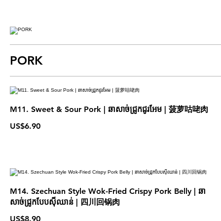
PORK
M11. Sweet & Sour Pork | ឆាសាច់ជ្រូកជូរអែម​ | 菠萝咕咾肉
US$6.90
M14. Szechuan Style Wok-Fried Crispy Pork Belly | ឆា
សាច់ជ្រូកបែបស៊ីឈាន់ | 四川回锅肉
US$8.90