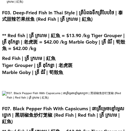
F03. Deep-Fried Fish In Thai Style | ត្រីបំពងទឹកត្រីបែបថៃ | 泰
式甜辣芒果丝鱼 (Red Fish | ត្រី ក្រហម | 紅魚)
** Red fish | ត្រី ក្រហម | 紅魚 = $13.90 /kg Tiger Grouper |
ត្រី តុកែខ្លា | 老虎斑 = $42.00 /kg Marble Goby | ត្រី ដំរី | 筍殼
魚 = $42.00 /kg
Red Fish | ត្រី ក្រហម | 紅魚
Tiger Grouper | ត្រី តុកែខ្លា | 老虎斑
Marble Goby | ត្រី ដំរី | 筍殼魚
F07. Black Pepper Fish With Capsicums | ឆាត្រីម្រេចខ្មៅម្ទេស
ប្លោក | 黑胡椒鱼炒灯笼椒 (Red Fish | Red fish | ត្រី ក្រហម |
紅魚)