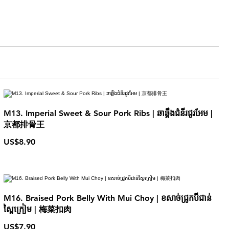
M13. Imperial Sweet & Sour Pork Ribs | ឆាឆ្អឹងជំនីរជូរអែម |
京都排骨王
US$8.90
M16. Braised Pork Belly With Mui Choy | ខសាច់ជ្រូកបីជាន់
ស្ពៃក្រៀម | 梅菜扣肉
US$7.90