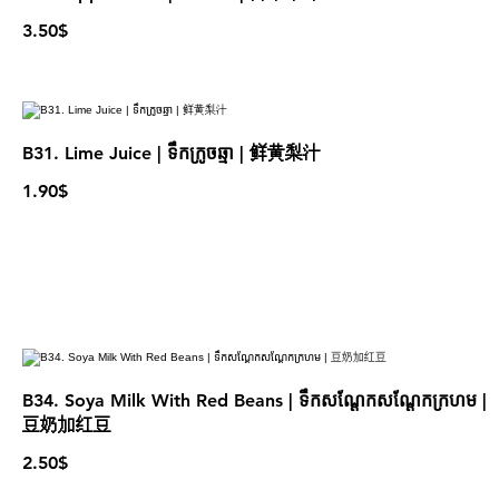
3.50$
B31. Lime Juice | ទឹកក្រូចឆ្មា | 鲜黄梨汁
1.90$
B34. Soya Milk With Red Beans | ទឹកសណ្ដែកសណ្ដែកក្រហម |
豆奶加红豆
2.50$