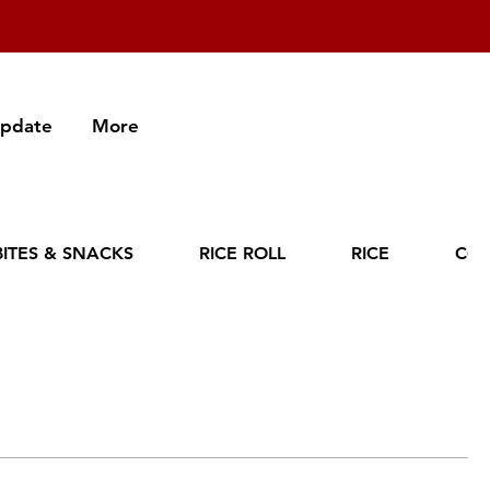
Update
More
BITES & SNACKS
RICE ROLL
RICE
CO