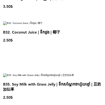
3.50$
B32. Coconut Juice | ទឹកដូង | 椰子
2.50$
B35. Soy Milk with Grass Jelly | ទឹកសណ្ដែកចាហ៊ួយខ្មៅ | 豆奶
加仙草
2.50$