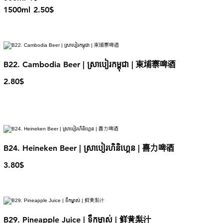
1500ml
2.50$
B22. Cambodia Beer | ស្រាបៀរកម្ពុជា | 柬埔寨啤酒
2.80$
B24. Heineken Beer | ស្រាបៀរហិនិហ្គេន | 喜力啤酒
3.80$
B29. Pineapple Juice | ទឹកម្នាស់ | 鲜黄梨汁