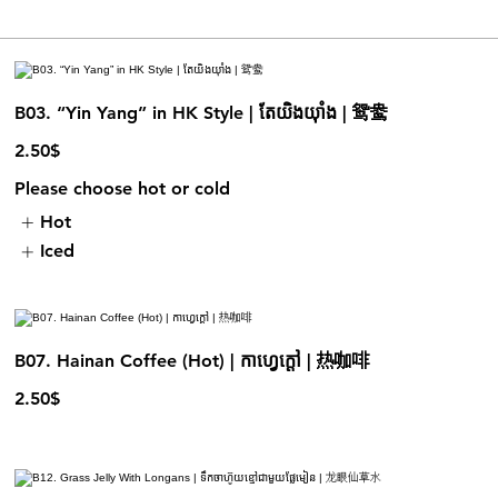
B03. “Yin Yang” in HK Style | តែយិងយុាំង | 鸳鸯
2.50$
Please choose hot or cold
Hot
Iced
B07. Hainan Coffee (Hot) | កាហ្វេក្ដៅ | 热咖啡
2.50$