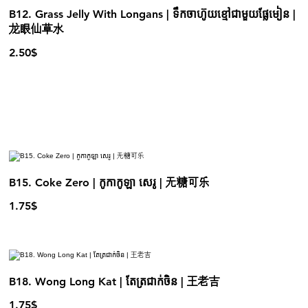
B12. Grass Jelly With Longans | ទឹកចាហ៊ូយខ្មៅជាមួយផ្លែមៀន |
龙眼仙草水
2.50$
B15. Coke Zero | កូកាកូឡា សេរូ | 无糖可乐
1.75$
B18. Wong Long Kat | តែត្រជាក់ចិន | 王老吉
1.75$