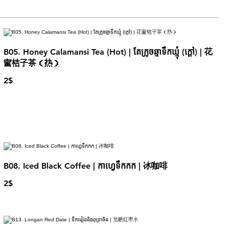
B05. Honey Calamansi Tea (Hot) | តែក្រូចឆ្មាទឹកឃ្មុំ (ក្ដៅ) | 花
蜜桔子茶（热）
2$
B08. Iced Black Coffee | កាហ្វេទឹកកក | 冰咖啡
2$