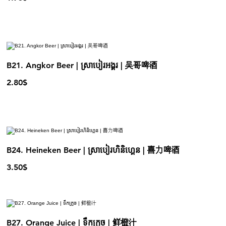
B21. Angkor Beer | ស្រាបៀរអង្គរ | 吴哥啤酒
2.80$
B24. Heineken Beer | ស្រាបៀរហិនិហ្គេន | 喜力啤酒
3.50$
B27. Orange Juice | ទឹកក្រូច | 鲜橙汁