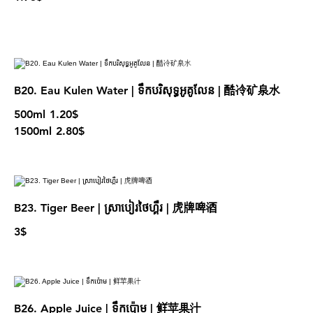
B20. Eau Kulen Water | ទឹកបរិសុទ្ធអូគូលែន | 酷冷矿泉水
500ml
1.20$
1500ml
2.80$
B23. Tiger Beer | ស្រាបៀរថៃហ្គឺរ | 虎牌啤酒
3$
B26. Apple Juice | ទឹកប៉ោម | 鲜苹果汁