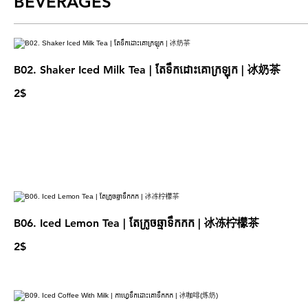
BEVERAGES
B02. Shaker Iced Milk Tea | តែទឹកដោះគោក្រឡុក | 冰奶茶
2$
B06. Iced Lemon Tea | តែក្រូចឆ្មាទឹកកក | 冰冻柠檬茶
2$