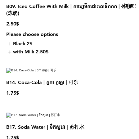
B09. Iced Coffee With Milk | កាហ្វេទឹកដោះគោទឹកកក​ | 冰咖啡
(炼奶)
2.50$
Please choose options
Black
2$
with Milk
2.50$
B14. Coca-Cola | កូកា កូឡា | 可乐
1.75$
B17. Soda Water | ទឹកសូដា | 苏打水
1.75$