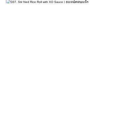
D37. Stir fried Rice Roll with XO
Sauce | គុយទាវរុំឆាជាមួយទឹកជ្រលក់អិចអូ |
XO酱干炒肠粉
$4.90
D38. Coriander & Lean Pork Rice Roll
| គុយទាវរុំស្នូលសាច់ជ្រូក | 香茜瘦肉肠粉
$4.50
For more information please contact
marketing@wongandmeas.com