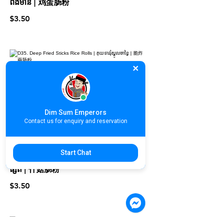
ពងមាន់ | 鸡蛋肠粉
$3.50
D35. Deep Fried Sticks Rice Rolls |
គុយទាវរុំស្នូលចាខ្វៃ | 脆炸兩肠粉
$3.50
Dim Sum Emperors
Contact us for enquiry and reservation
Start Chat
D36. Mushroom Rice Rolls | គុយទាវរុំ
ផ្សិត | 什菇肠粉
$3.50