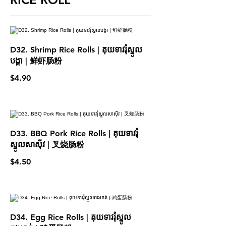
D32. Shrimp Rice Rolls | គុយទាវរុំស្នូល
បង្គា | 鲜虾肠粉
$4.90
D33. BBQ Pork Rice Rolls | គុយទាវរុំ
ស្នូលសាស៊ីវ | 叉烧肠粉
$4.50
D34. Egg Rice Rolls | គុយទាវរុំស្នូល