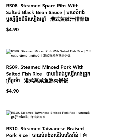
RS08. Steamed Spare Ribs With
Salted Black Bean Sauce | បាយបំពង់
ឫស្សីឆ្អឹងជំនីរសៀងខ្មៅ | 港式蒸豉汁排骨饭
$4.90
RS09. Steamed Minced Pork With
Salted Fish Rice | បាយបំពង់ឫស្សីសាច់ជ្រូក
ត្រីប្រម៉ា | 港式蒸咸鱼熟肉饼饭
$4.90
RS10. Steamed Taiwanese Braised
Pork Rice | បាយបំពង់ឫស្សីបែបតៃវ៉ាន់ | 台