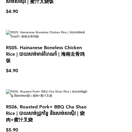
សាច់សាស៊ីវ | 蜜汁叉烧饭
$4.90
RS05. Hainanese Boneless Chicken
Rice | បាយសាច់មាន់ហៃណាំ | 海南去骨鸡
饭
$4.90
RS06. Roasted Pork+ BBQ Cha Shao
Rice | បាយសាច់ជ្រូកខ្វៃ និងសាច់សាស៊ីវ | 烧
肉+蜜汁叉烧
$5.90