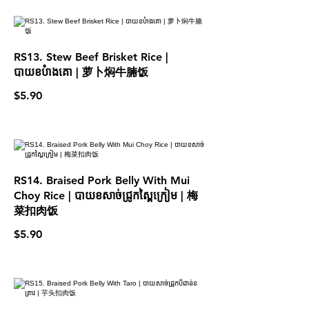
RS13. Stew Beef Brisket Rice |
បាយខបំាងគោ | 萝卜焖牛腩饭
$5.90
RS14. Braised Pork Belly With Mui
Choy Rice | បាយខសាច់ជ្រូកស្ពៃក្រៀម | 梅
菜扣肉饭
$5.90