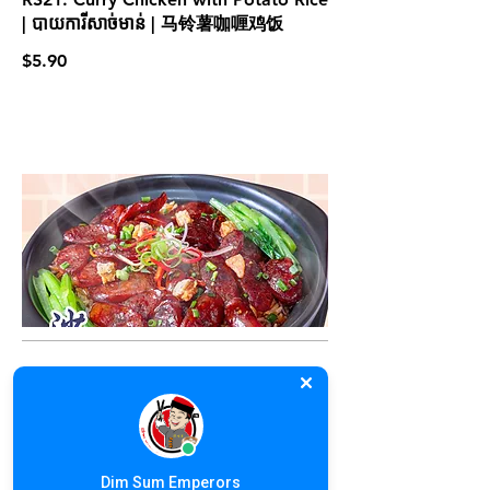
| បាយការីសាច់មាន់ | 马铃薯咖喱鸡饭
$5.90
CLAYPOT RICE
Dim Sum Emperors