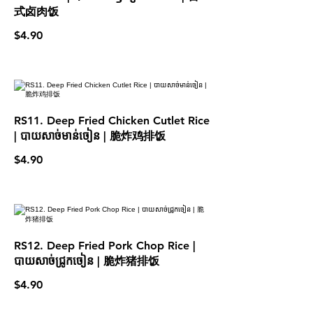
式卤肉饭
$4.90
RS11. Deep Fried Chicken Cutlet Rice
| បាយសាច់មាន់ចៀន | 脆炸鸡排饭
$4.90
RS12. Deep Fried Pork Chop Rice |
បាយសាច់ជ្រូកចៀន | 脆炸猪排饭
$4.90