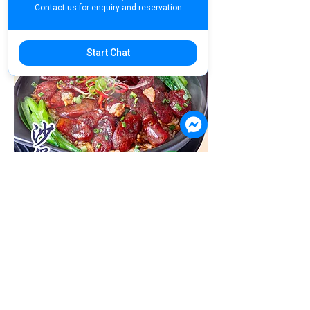
Contact us for enquiry and reservation
Start Chat
CP01. Claypot Chinese Sausage Rice
$5.90