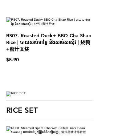
RS07. Roasted Duck+ BBQ Cha Shao
Rice | បាយសាច់ទាខ្វៃ និង​សាច់សាស៊ីវ | 烧鸭
+蜜汁叉烧
$5.90
RICE SET