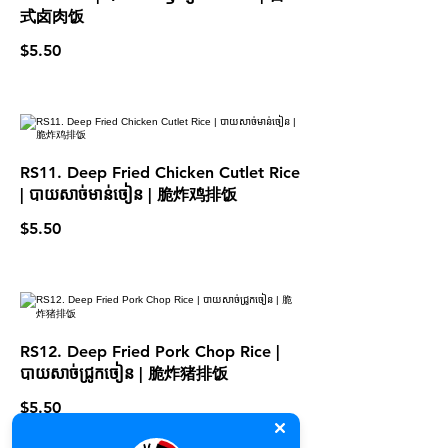
式卤肉饭
$5.50
RS11. Deep Fried Chicken Cutlet Rice
| បាយសាច់មាន់ចៀន | 脆炸鸡排饭
$5.50
RS12. Deep Fried Pork Chop Rice |
បាយសាច់ជ្រូកចៀន | 脆炸猪排饭
$5.50