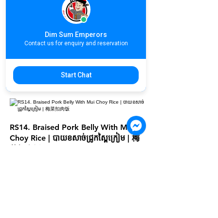
Dim Sum Emperors
RS13. Stew Beef Brisket Rice |
Contact us for enquiry and reservation
បាយខបំាងគោ | 萝卜焖牛腩饭
$6.20
Start Chat
RS14. Braised Pork Belly With Mui
Choy Rice | បាយខសាច់ជ្រូកស្ពៃក្រៀម | 梅
菜扣肉饭
$6.20