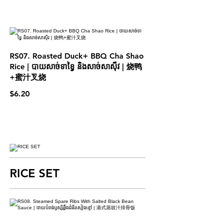
RS07. Roasted Duck+ BBQ Cha Shao
Rice | បាយសាច់ទាខ្វៃ និង​សាច់សាស៊ីវ | 烧鸭
+蜜汁叉烧
$6.20
RICE SET