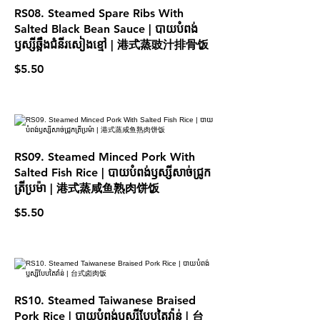
RS08. Steamed Spare Ribs With
Salted Black Bean Sauce | បាយបំពង់
ឫស្សីឆ្អឹងជំនីរសៀងខ្មៅ | 港式蒸豉汁排骨饭
$5.50
RS09. Steamed Minced Pork With
Salted Fish Rice | បាយបំពង់ឫស្សីសាច់ជ្រូក
ត្រីប្រម៉ា | 港式蒸咸鱼熟肉饼饭
$5.50
RS10. Steamed Taiwanese Braised
Pork Rice | បាយបំពង់ឫស្សីបែបតៃវ៉ាន់ | 台