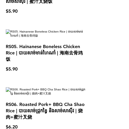
សាច់សាស៊ីវ | 蜜汁叉烧饭
$5.90
RS05. Hainanese Boneless Chicken
Rice | បាយសាច់មាន់ហៃណាំ | 海南去骨鸡
饭
$5.90
RS06. Roasted Pork+ BBQ Cha Shao
Rice | បាយសាច់ជ្រូកខ្វៃ និងសាច់សាស៊ីវ | 烧
肉+蜜汁叉烧
$6.20