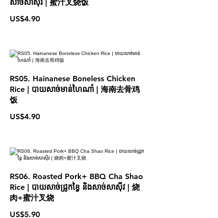
សាច់សាស៊ីវ | 蜜汁叉烧饭
US$4.90
RS05. Hainanese Boneless Chicken
Rice | បាយសាច់មាន់ហៃណាំ | 海南去骨鸡
饭
US$4.90
RS06. Roasted Pork+ BBQ Cha Shao
Rice | បាយសាច់ជ្រូកខ្វៃ និងសាច់សាស៊ីវ | 烧
肉+蜜汁叉烧
US$5.90