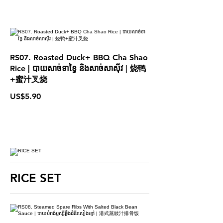
RS07. Roasted Duck+ BBQ Cha Shao
Rice | បាយសាច់ទាខ្វៃ និង​សាច់សាស៊ីវ | 烧鸭
+蜜汁叉烧
US$5.90
RICE SET