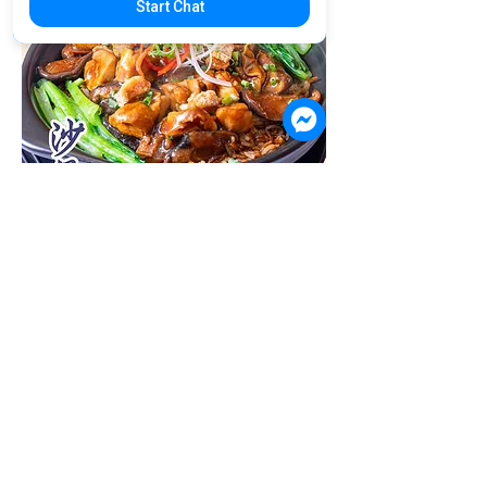
Start Chat
CP02. Claypot Chicken Mushroom
Rice | បាយឆ្នាំងដីសាច់មាន់ផ្សិតខ្មៅ | 砂煲鸡
肉香菇饭
US$5.90