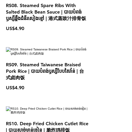
RS08. Steamed Spare Ribs With
Salted Black Bean Sauce | បាយបំពង់
ឫស្សីឆ្អឹងជំនីរសៀងខ្មៅ | 港式蒸豉汁排骨饭
US$4.90
RS09. Steamed Taiwanese Braised
Pork Rice | បាយបំពង់ឫស្សីបែបតៃវ៉ាន់ | 台
式卤肉饭
US$4.90
RS10. Deep Fried Chicken Cutlet Rice
| បាយសាច់មាន់ចៀន | 脆炸鸡排饭