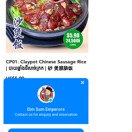
CP01. Claypot Chinese Sausage Rice
| បាយឆ្នាំងដីសាច់ក្រក | 砂 煲腊肠饭
US$5.90
Dim Sum Emperors
Contact us for enquiry and reservation