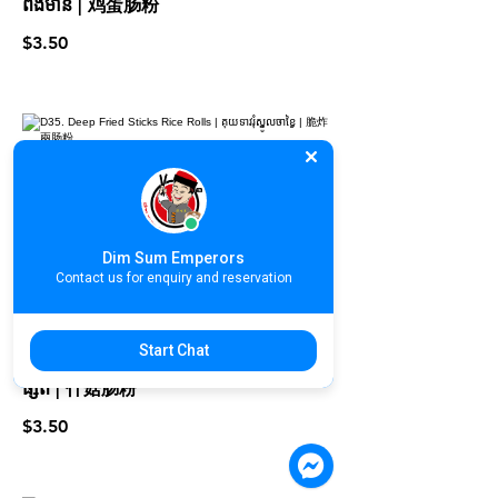
ពងមាន់ | 鸡蛋肠粉
$3.50
D35. Deep Fried Sticks Rice Rolls |
គុយទាវរុំស្នូលចាខ្វៃ | 脆炸兩肠粉
$3.50
Dim Sum Emperors
Contact us for enquiry and reservation
Start Chat
D36. Mushroom Rice Rolls | គុយទាវរុំ
ផ្សិត | 什菇肠粉
$3.50