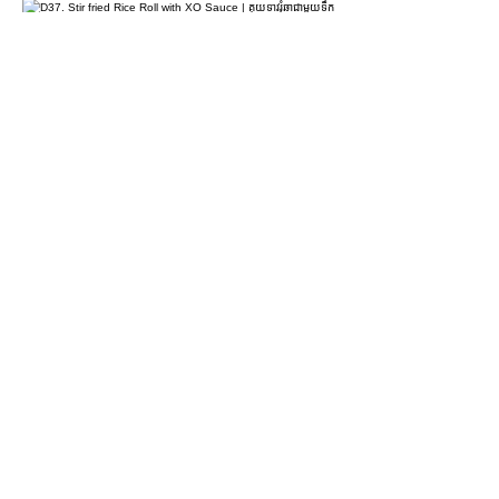
D37. Stir fried Rice Roll with XO
Sauce | គុយទាវរុំឆាជាមួយទឹកជ្រលក់អិចអូ |
XO酱干炒肠粉
$4.90
D38. Coriander & Lean Pork Rice Roll
| គុយទាវរុំស្នូលសាច់ជ្រូក | 香茜瘦肉肠粉
$4.50
For more information please contact
marketing@wongandmeas.com