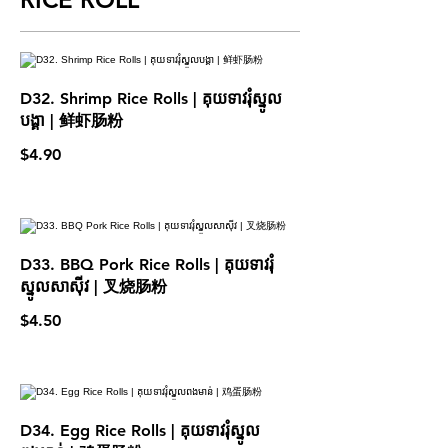
D32. Shrimp Rice Rolls | គុយទាវរុំស្នូល
បង្គា | 鲜虾肠粉
$4.90
D33. BBQ Pork Rice Rolls | គុយទាវរុំ
ស្នូលសាស៊ីវ | 叉烧肠粉
$4.50
D34. Egg Rice Rolls | គុយទាវរុំស្នូល