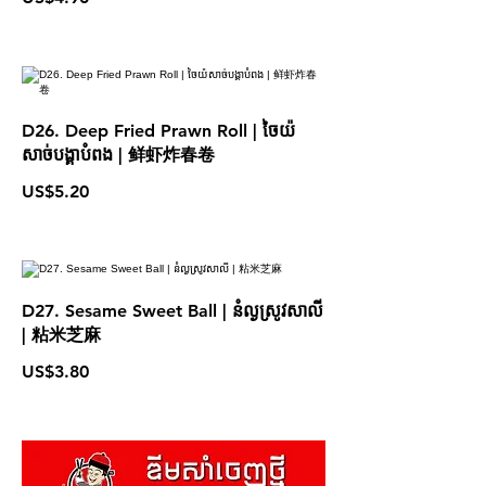
D26. Deep Fried Prawn Roll | ចៃយ៉
សាច់បង្គាបំពង | 鲜虾炸春卷
US$5.20
D27. Sesame Sweet Ball | នំល្ងស្រូវសាលី
| 粘米芝麻
US$3.80