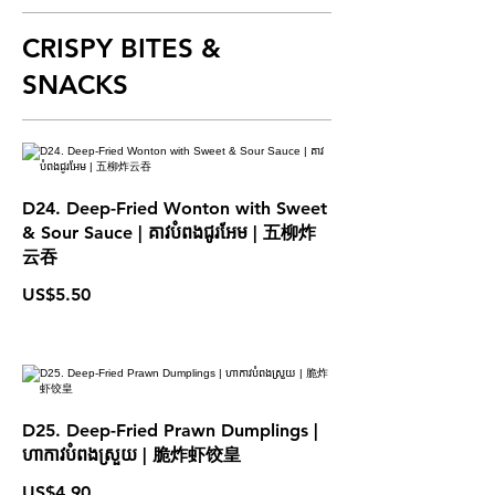
CRISPY BITES &
SNACKS
D24. Deep-Fried Wonton with Sweet
& Sour Sauce | គាវបំពងជូរអែម | 五柳炸
云吞
US$5.50
D25. Deep-Fried Prawn Dumplings |
ហាកាវបំពងស្រួយ | 脆炸虾饺皇
US$4.90