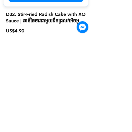
D32. Stir-Fried Radish Cake with XO
Sauce | ឆានំឆៃថាវជាមួយទឹកជ្រលក់អិចអូ
US$4.90
D33. Ham Sui Gook (Fried Glutinous
Rice Dumpling) | នំអង្ករដំណើបបំពង | 咸
水角
US$3.90
D34. Crispy Fried Milk Rolls | នំស្នូលទឹក