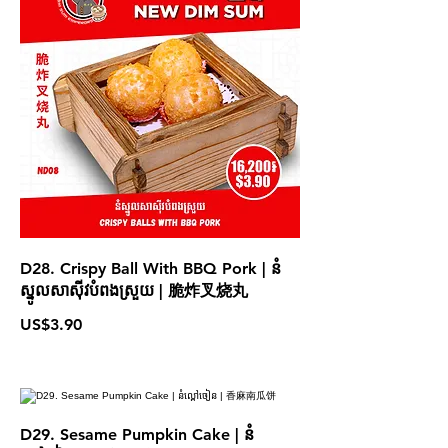
D28. Crispy Ball With BBQ Pork | នំ
ស្នូលសាស៊ីវបំពងស្រួយ | 脆炸叉烧丸
US$3.90
D29. Sesame Pumpkin Cake | នំ