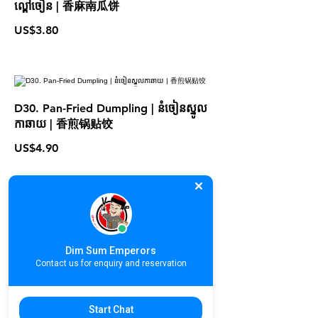
ល្ពៅចៀន | 香麻南瓜饼
US$3.80
D30. Pan-Fried Dumpling | នំចៀនស្នូល
កាឆាយ | 香煎锅贴饺
US$4.90
D31. Pan-Fried Radish Cake | នំ
ឆៃថាវចៀន | 煎萝卜糕
Dim Sum Emperors
Contact us for enquiry and reservation
US$3.80
Start Chat