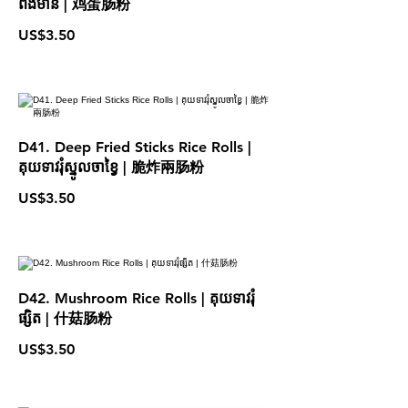
ពងមាន់ | 鸡蛋肠粉
US$3.50
D41. Deep Fried Sticks Rice Rolls |
គុយទាវរុំស្នូលចាខ្វៃ | 脆炸兩肠粉
US$3.50
D42. Mushroom Rice Rolls | គុយទាវរុំ
ផ្សិត | 什菇肠粉
US$3.50