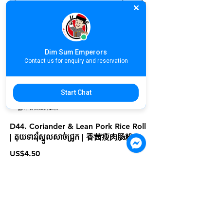
D43. Stir fried Rice Roll with XO
Sauce | គុយទាវរុំឆាជាមួយទឹកជ្រលក់អិចអូ |
XO酱干炒肠粉
Dim Sum Emperors
Contact us for enquiry and reservation
US$4.90
Start Chat
D44. Coriander & Lean Pork Rice Roll
| គុយទាវរុំស្នូលសាច់ជ្រូក | 香茜瘦肉肠粉
US$4.50