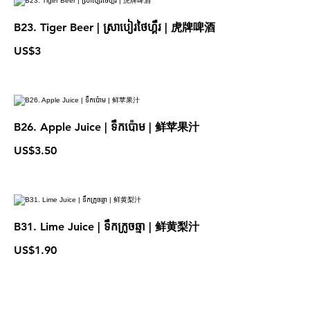
B23. Tiger Beer | ស្រាបៀរថៃហ្គឺរ | 虎牌啤酒
US$3
B26. Apple Juice | ទឹកប៉ោម | 鲜苹果汁
US$3.50
B31. Lime Juice | ទឹកក្រូចឆ្មា | 鲜黄梨汁
US$1.90