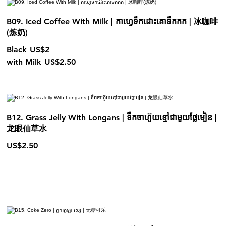
B09. Iced Coffee With Milk | កាហ្វេទឹកដោះគោទឹកកក​ | 冰咖啡
(炼奶)
Black
US$2
with Milk
US$2.50
B12. Grass Jelly With Longans | ទឹកចាហ៊ូយខ្មៅជាមួយផ្លែមៀន |
龙眼仙草水
US$2.50