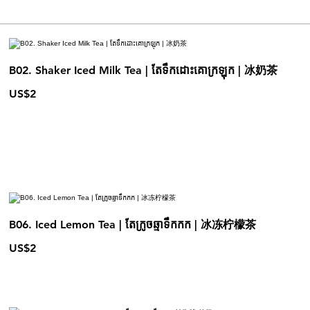
B02. Shaker Iced Milk Tea | តែទឹកដោះគោក្រឡុក | 冰奶茶
US$2
B06. Iced Lemon Tea | តែក្រូចឆ្មាទឹកកក | 冰冻柠檬茶
US$2