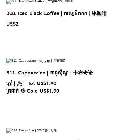
B08. Iced Black Coffee | កាហ្វេទឹកកក | 冰咖啡
US$2
B11. Cappuccino | កាពូស៊ីណូ | 卡布奇诺
ក្តៅ | 热 | Hot
US$1.90
ត្រជាក់ 冷 Cold
US$1.90