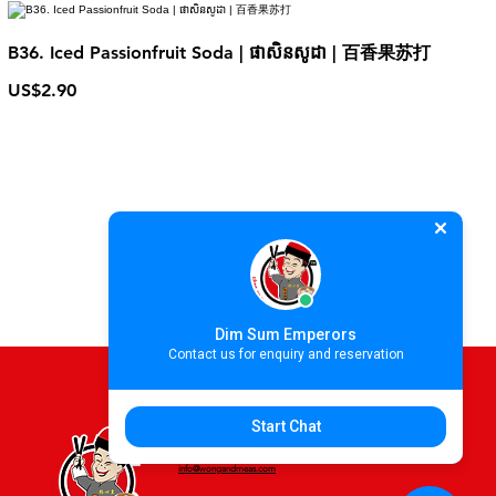
B36. Iced Passionfruit Soda | ផាសិនសូដា | 百香果苏打
US$2.90
Dim Sum Emperors
Contact us for enquiry and reservation
Start Chat
For more information please contact
info@wongandmeas.com