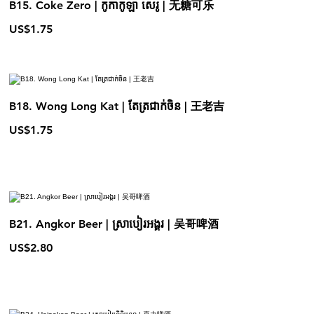
B15. Coke Zero | កូកាកូឡា សេរូ | 无糖可乐
US$1.75
B18. Wong Long Kat | តែត្រជាក់ចិន | 王老吉
US$1.75
B21. Angkor Beer | ស្រាបៀរអង្គរ | 吴哥啤酒
US$2.80