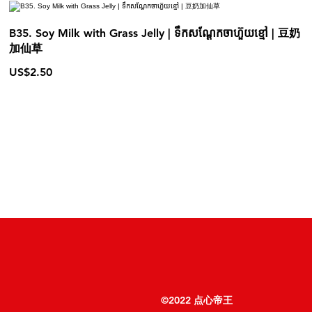
B35. Soy Milk with Grass Jelly | ទឹកសណ្ដែកចាហ៊ួយខ្មៅ | 豆奶
加仙草
US$2.50
©2022 点心帝王