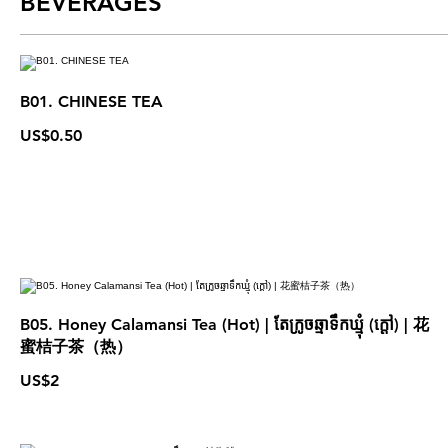
BEVERAGES
B01. CHINESE TEA
US$0.50
B05. Honey Calamansi Tea (Hot) | តែក្រូចឆ្មាទឹកឃ្មុំ (ក្ដៅ) | 花
蜜桔子茶（热）
US$2