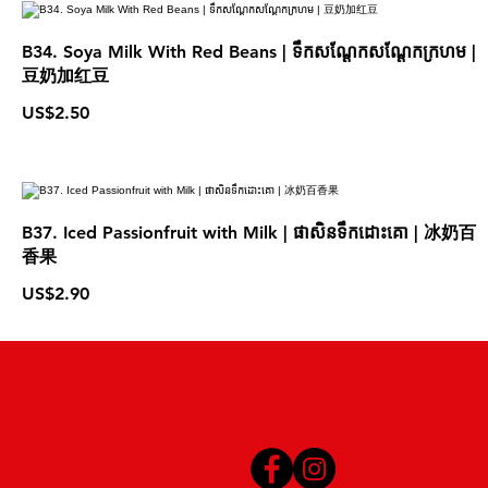
B34. Soya Milk With Red Beans | ទឹកសណ្ដែកសណ្ដែកក្រហម |
豆奶加红豆
US$2.50
B37. Iced Passionfruit with Milk | ផាសិនទឹកដោះគោ | 冰奶百
香果
US$2.90