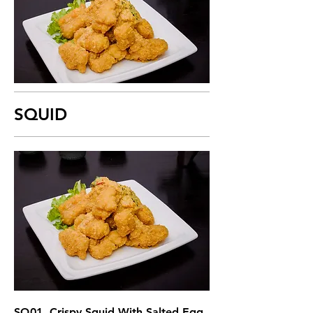
SQUID
SQ01. Crispy Squid With Salted Egg