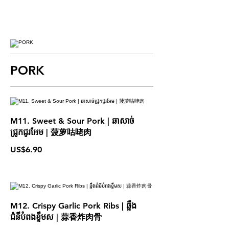
PORK
M11. Sweet & Sour Pork | ឆាសាច់
ជ្រូកជូរអែម​ | 菠萝咕咾肉
US$6.90
M12. Crispy Garlic Pork Ribs | ឆ្អឹង
ជំនីបំពងខ្ទឹមស | 蒜香炸肉骨