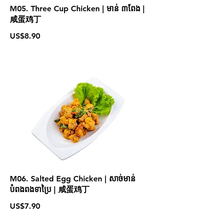
M05. Three Cup Chicken | មាន់ ៣ពែង |
咸蛋鸡丁
US$8.90
M06. Salted Egg Chicken | សាច់មាន់
បំពងពងទាប្រៃ | 咸蛋鸡丁
US$7.90