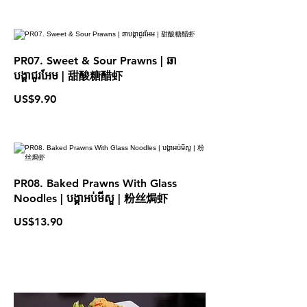
PR07. Sweet & Sour Prawns | ឆា
បង្គាជូរអែម​ | 甜酸糖醋虾
US$9.90
PR08. Baked Prawns With Glass
Noodles | បង្គាអប់មីសួ | 粉丝焗虾
US$13.90