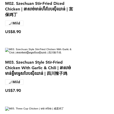
M02. Szechuan Stir-Fried Diced
Chicken | ឆាសាច់មាន់ហឹរបែបស៊ីឈាន់ | 宫
保鸡丁
Mild
US$8.90
M03. Szechuan Style Stir-Fried
Chicken With Garlic & Chili | ឆាសាច់
មាន់ខ្ទឹមម្ទេសបែបស៊ីឈាន់ | 四川辣子鸡
Mild
US$7.90