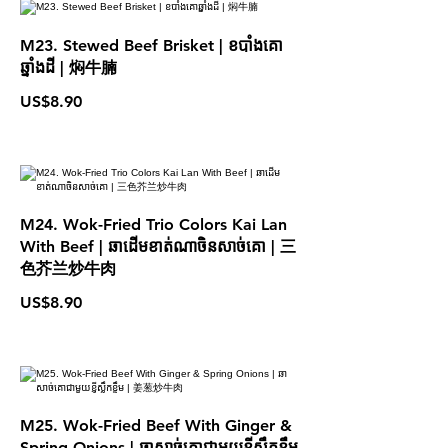
M23. Stewed Beef Brisket | ខបាំងគោ
ឆ្នាំងដី​ | 焖牛腩
US$8.90
M24. Wok-Fried Trio Colors Kai Lan
With Beef | ឆាដើមខាត់ណាចិនសាច់គោ | 三
色芥兰炒牛肉
US$8.90
M25. Wok-Fried Beef With Ginger &
Spring Onions | ឆាសាច់គោជាមួយខ្ញីស្លឹកខ្ទឹម