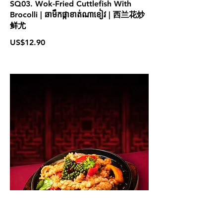
SQ03. Wok-Fried Cuttlefish With
Brocolli | ឆាមឹកផ្កាខាត់ណាខៀវ | 西兰花炒
鲜尤
US$12.90