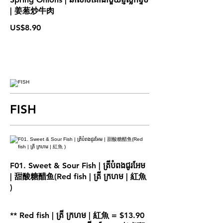
| 姜葱炒牛肉
US$8.90
FISH
F01. Sweet & Sour Fish | ត្រីបំពងជូរអែម
| 甜酸糖醋鱼(Red fish | ត្រី ក្រហម | 紅魚
)
** Red fish | ត្រី ក្រហម | 紅魚 = $13.90