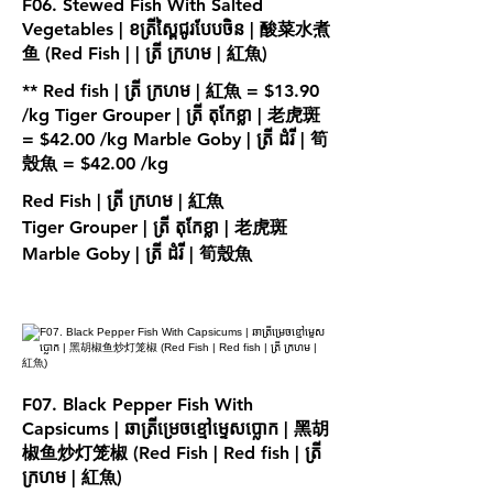
F06. Stewed Fish With Salted
Vegetables | ខត្រីស្ពៃជូរបែបចិន | 酸菜水煮
鱼 (Red Fish | | ត្រី ក្រហម | 紅魚)
** Red fish | ត្រី ក្រហម | 紅魚 = $13.90
/kg Tiger Grouper | ត្រី តុកែខ្លា | 老虎斑
= $42.00 /kg Marble Goby | ត្រី ដំរី | 筍
Red Fish | ត្រី ក្រហម | 紅魚
Tiger Grouper | ត្រី តុកែខ្លា | 老虎斑
Marble Goby | ត្រី ដំរី | 筍殼魚
F07. Black Pepper Fish With
Capsicums | ឆាត្រីម្រេចខ្មៅម្ទេសប្លោក | 黑胡
椒鱼炒灯笼椒 (Red Fish | Red fish | ត្រី
ក្រហម | 紅魚)