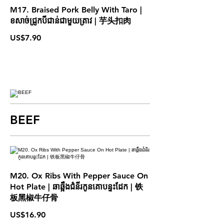
M17. Braised Pork Belly With Taro |
ខសាច់ជ្រូកបីជាន់ជាមួយត្រាវ | 芋头扣肉
US$7.90
BEEF
M20. Ox Ribs With Pepper Sauce On
Hot Plate | ឆាឆ្អឹងជំនីរកូនគោបន្ទះដែក​ | 铁
板黑椒牛仔骨
US$16.90