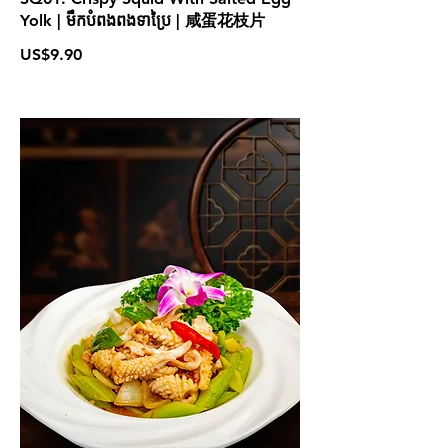
Yolk | មឹកបំពងពងទាប្រៃ | 咸蛋花枝片
US$9.90