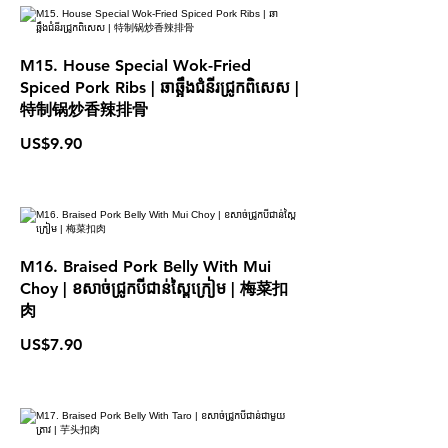
M15. House Special Wok-Fried
Spiced Pork Ribs | ឆាឆ្អឹងជំនីរជ្រូកពិសេស |
特制锅炒香辣排骨
US$9.90
M16. Braised Pork Belly With Mui
Choy | ខសាច់ជ្រូកបីជាន់ស្ពៃក្រៀម | 梅菜扣
肉
US$7.90