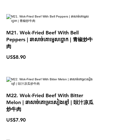
M21. Wok-Fried Beef With Bell
Peppers | ឆាសាច់គោម្ទេសប្លោក | 青椒炒牛
肉
US$8.90
M22. Wok-Fried Beef With Bitter
Melon | ឆាសាច់គោម្រះសៀងខ្មៅ | 䜴汁凉瓜
炒牛肉
US$7.90