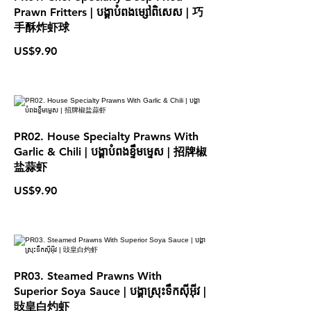
Prawn Fritters | បង្គាបំពងម្សៅពិសេស | 巧
手酥炸虾球
US$9.90
PR02. House Specialty Prawns With
Garlic & Chili | បង្គាបំពងខ្ទឹមម្ទេស | 招牌椒
盐蒜虾
US$9.90
PR03. Steamed Prawns With
Superior Soya Sauce | បង្គាស្រុះទឹកស៊ីអ៊ីវ |
䜴皇白灼虾