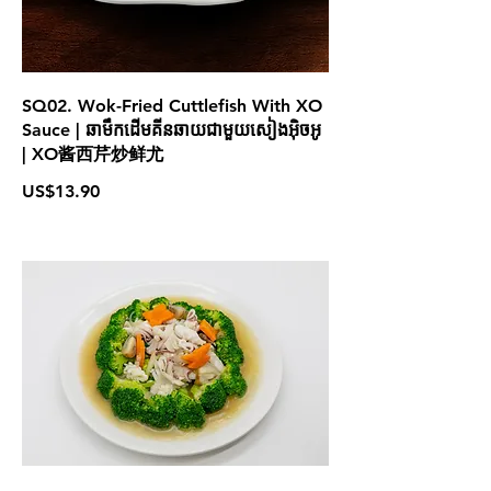
SQ02. Wok-Fried Cuttlefish With XO
Sauce | ឆាមឹកដើមគីនឆាយជាមួយសៀងអ៊ិចអូ
| XO酱西芹炒鲜尤
US$13.90