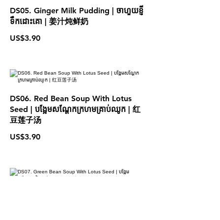
DS05. Ginger Milk Pudding | ចាហួយខ្ញី
ទឹកដោះគោ | 姜汁炖鲜奶
US$3.90
DS06. Red Bean Soup With Lotus
Seed | បង្អែមសណ្តែកក្រហមគ្រាប់ឈូក | 红
豆莲子汤
US$3.90
DS07. Green Bean Soup With Lotus
Seed | បង្អែមសណ្តែកខៀវគ្រាប់ឈូក | 绿豆
莲子汤