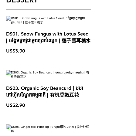
DS01. Snow Fungus with Lotus Seed
| បង្អែមផ្កាថ្មជាមួយគ្រាប់ឈូក | 莲子雪耳糖水
US$3.90
DS03. Organic Soy Beancurd | បបរ
តៅហ៊ូសណ្ដែកធម្មជាតិ | 有机香嫩豆花
US$2.90