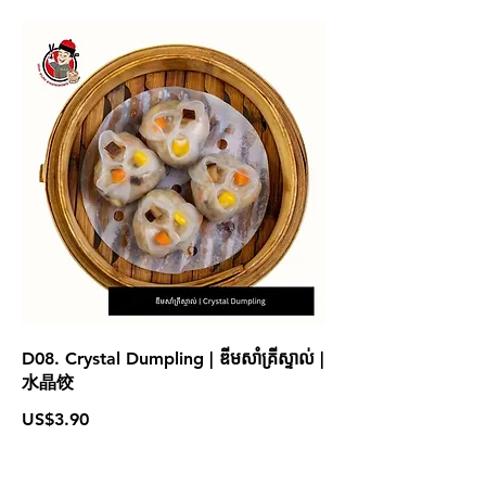
D08. Crystal Dumpling | ឌីមសាំគ្រីស្ទាល់ |
水晶饺
US$3.90