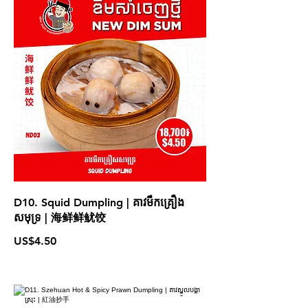
D10. Squid Dumpling | គាវមឹកគ្រឿង
សមុទ្រ | 海鲜鲜鱿饺
US$4.50