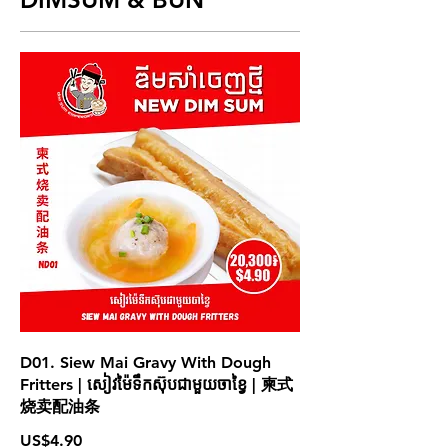
D01. Siew Mai Gravy With Dough
Fritters | សៀវម៉ៃទឹកស៊ុបជាមួយចាខ្វៃ | 柬式
烧卖配油条
US$4.90