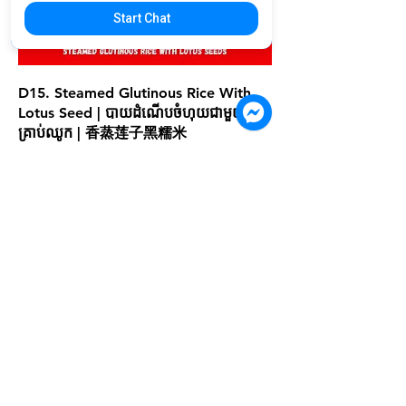
Start Chat
D15. Steamed Glutinous Rice With
Lotus Seed | បាយដំណើបចំហុយជាមួយ
គ្រាប់ឈូក | 香蒸莲子黑糯米
US$2.90
D16. Steamed Pork Ribs w/Black
Bean Sauce | ឆ្អឹងជំនីរចំហុយសៀងខ្មៅ | 豉
汁蒸排骨
US$3.90