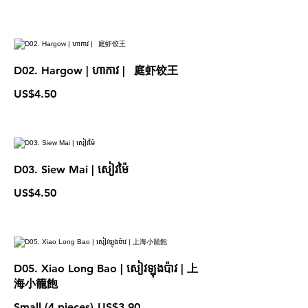
D02. Hargow | ហាកាវ | 庭虾饺王
US$4.50
D03. Siew Mai | សៀវម៉ៃ
US$4.50
D05. Xiao Long Bao | សៀវឡុងប៉ាវ | 上
海小籠飽
Small (4 pieces)
US$3.90