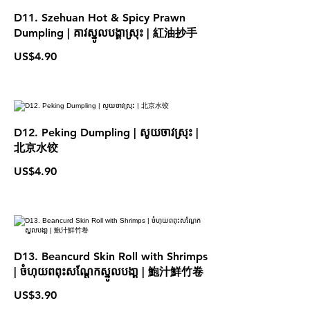
D11. Szehuan Hot & Spicy Prawn
Dumpling | គាវស្នូលបង្គាស្រុះ | 紅油抄手
US$4.90
D12. Peking Dumpling | សូយចាវស្រុះ |
北京水饺
US$4.90
D13. Beancurd Skin Roll with Shrimps
| ចំហុយពពុះសណែ្ដកស្នូលបងា្គ | 鮑汁鮮竹卷
US$3.90