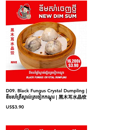
D09. Black Fungus Crystal Dumpling |
ឌីមសាំគ្រីស្ទាល់ត្រចៀកកណ្តុរ | 黑木耳水晶饺
US$3.90