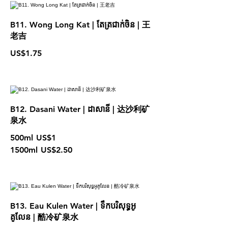
B11. Wong Long Kat | តែត្រជាក់ចិន | 王
老吉
US$1.75
B12. Dasani Water | ដាសានី | 达沙利矿
泉水
500ml
US$1
1500ml
US$2.50
B13. Eau Kulen Water | ទឹកបរិសុទ្ធអូ
គូលែន | 酷冷矿泉水