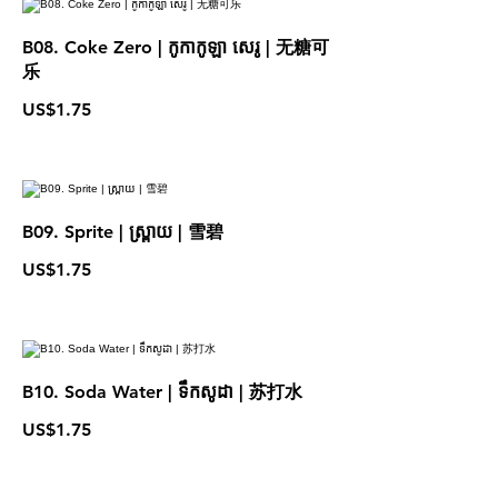
B08. Coke Zero | កូកាកូឡា សេរូ | 无糖可
乐
US$1.75
B09. Sprite | ស្ព្រាយ | 雪碧
US$1.75
B10. Soda Water | ទឹកសូដា | 苏打水
US$1.75