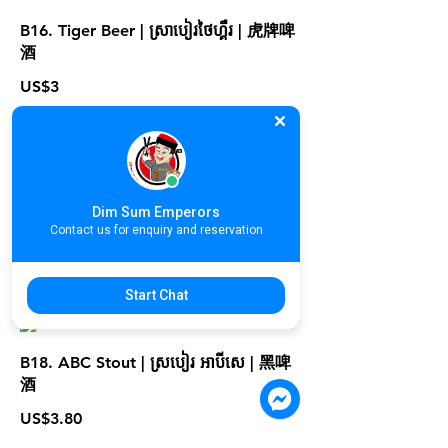
B16. Tiger Beer | ស្រាបៀរថៃហ្គឺរ | 虎牌啤
酒
US$3
B17. Heineken Beer | ស្រាបៀរហិនិហ្គេន |
Dim Sum Emperors
喜力啤酒
Contact us for enquiry and reservation
US$3.50
Start Chat
B18. ABC Stout | ស្របៀរ អាបីសេ | 黑啤
酒
US$3.80