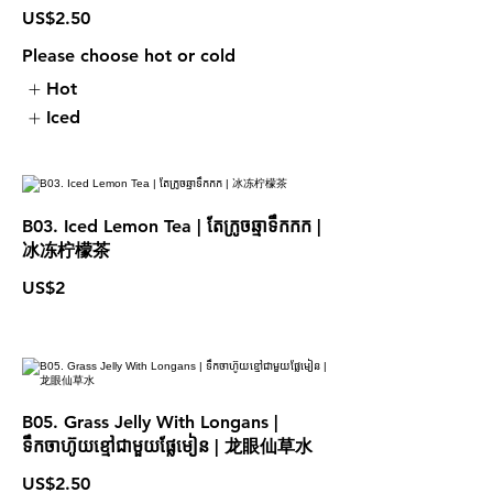
US$2.50
Please choose hot or cold
Hot
Iced
B03. Iced Lemon Tea | តែក្រូចឆ្មាទឹកកក |
冰冻柠檬茶
US$2
B05. Grass Jelly With Longans |
ទឹកចាហ៊ូយខ្មៅជាមួយផ្លែមៀន | 龙眼仙草水
US$2.50