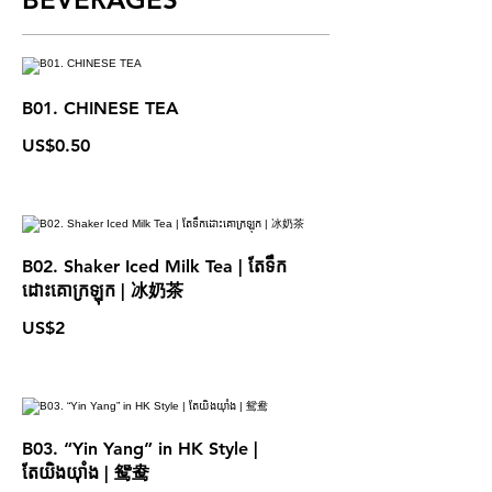
B01. CHINESE TEA
US$0.50
B02. Shaker Iced Milk Tea | តែទឹក
ដោះគោក្រឡុក | 冰奶茶
US$2
B03. “Yin Yang” in HK Style |
តែយិងយុាំង | 鸳鸯