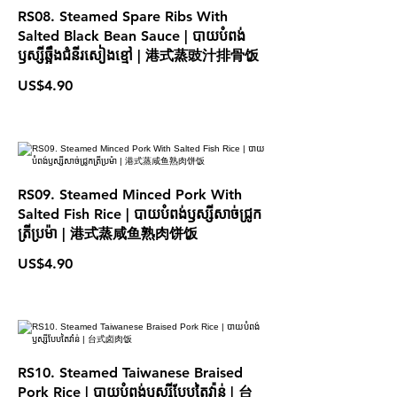
RS08. Steamed Spare Ribs With
Salted Black Bean Sauce | បាយបំពង់
ឫស្សីឆ្អឹងជំនីរសៀងខ្មៅ | 港式蒸豉汁排骨饭
US$4.90
RS09. Steamed Minced Pork With
Salted Fish Rice | បាយបំពង់ឫស្សីសាច់ជ្រូក
ត្រីប្រម៉ា | 港式蒸咸鱼熟肉饼饭
US$4.90
RS10. Steamed Taiwanese Braised
Pork Rice | បាយបំពង់ឫស្សីបែបតៃវ៉ាន់ | 台