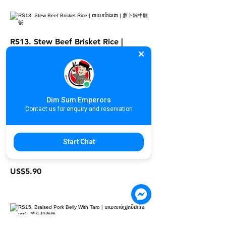
RS13. Stew Beef Brisket Rice |
បាយខបំាងគោ | 萝卜焖牛腩饭
US$5.90
Dim Sum Emperors
Contact us for enquiry and reservation
RS14. Braised Pork Belly With Mui
Start Chat
Choy Rice | បាយខសាច់ជ្រូកស្ពៃក្រៀម | 梅
菜扣肉饭
US$5.90