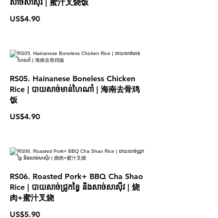
សាច់សាស៊ីវ | 蜜汁叉烧饭
US$4.90
RS05. Hainanese Boneless Chicken
Rice | បាយសាច់មាន់ហៃណាំ | 海南去骨鸡
饭
US$4.90
RS06. Roasted Pork+ BBQ Cha Shao
Rice | បាយសាច់ជ្រូកខ្វៃ និងសាច់សាស៊ីវ | 烧
肉+蜜汁叉烧
US$5.90