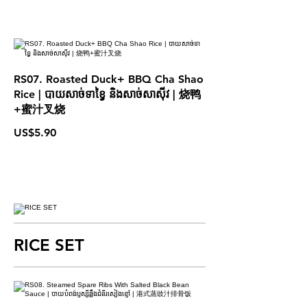
RS07. Roasted Duck+ BBQ Cha Shao
Rice | បាយសាច់ទាខ្វៃ និង​សាច់សាស៊ីវ | 烧鸭
+蜜汁叉烧
US$5.90
RICE SET