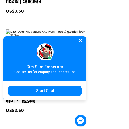
ពងមាន់ | 鸡蛋肠粉
US$3.50
D35. Deep Fried Sticks Rice Rolls |
គុយទាវរុំស្នូលចាខ្វៃ | 脆炸兩肠粉
US$3.50
Dim Sum Emperors
Contact us for enquiry and reservation
Start Chat
D36. Mushroom Rice Rolls | គុយទាវរុំ
ផ្សិត | 什菇肠粉
US$3.50