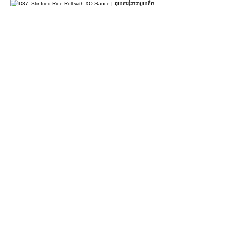
D37. Stir fried Rice Roll with XO
Sauce | គុយទាវរុំឆាជាមួយទឹកជ្រលក់អិចអូ |
XO酱干炒肠粉
US$4.90
D38. Coriander & Lean Pork Rice Roll
| គុយទាវរុំស្នូលសាច់ជ្រូក | 香茜瘦肉肠粉
US$4.50
For more information please contact
marketing@wongandmeas.com